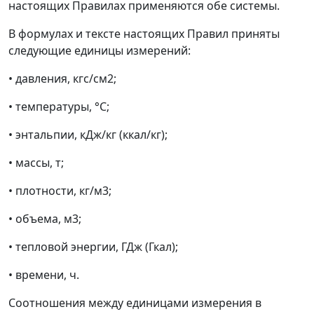
настоящих Правилах применяются обе системы.
В формулах и тексте настоящих Правил приняты
следующие единицы измерений:
• давления, кгс/см
2
;
• температуры, °C;
• энтальпии, кДж/кг (ккал/кг);
• массы, т;
• плотности, кг/м
3
;
• объема, м
3
;
• тепловой энергии, ГДж (Гкал);
• времени, ч.
Соотношения между единицами измерения в