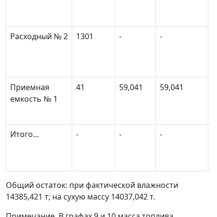
Расходный № 2
1301
-
-
-
Приемная
41
59,041
59,041
-
емкость № 1
Итого…
-
-
-
-
Общий остаток: при фактической влажности
14385,421 т; на сухую массу 14037,042 т.
Примечание. В графах 9 и 10 масса топлива