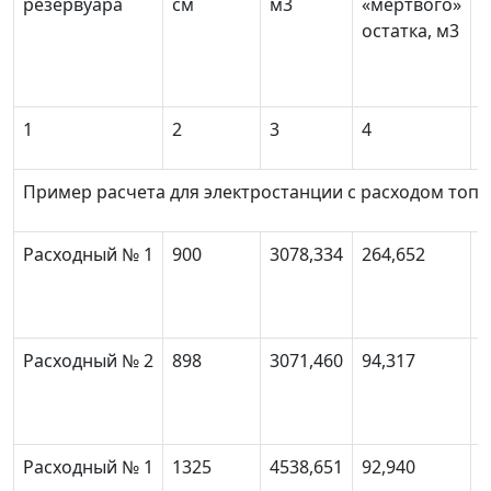
резервуара
см
м
3
«мертвого»
остатка, м
3
т
1
2
3
4
5
Пример расчета для электростанции с расходом топл
Расходный № 1
900
3078,334
264,652
2
Расходный № 2
898
3071,460
94,317
2
Расходный № 1
1325
4538,651
92,940
4