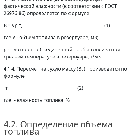
фактической влажности (в соответствии с ГОСТ
26976-86) определяется по формуле
B
=
V
ρ
т, (1)
где
V
- объем топлива в резервуаре, м
3
;
ρ
- плотность объединенной пробы топлива при
средней температуре в резервуаре, т/м
3
.
4.1.4. Пересчет на сухую массу (
В
с
) производится по
формуле
т, (2)
где
- влажность топлива, %
4.2. Определение объема
топлива