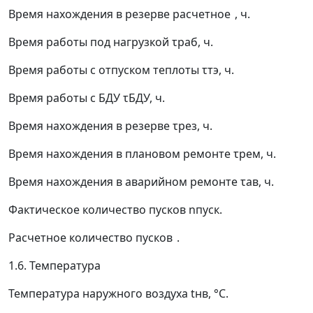
Время нахождения в резерве расчетное
, ч.
Время работы под нагрузкой
τ
раб
, ч.
Время работы с отпуском теплоты
τ
тэ
, ч.
Время работы с БДУ
τ
БДУ
, ч.
Время нахождения в резерве
τ
рез
, ч.
Время нахождения в плановом ремонте
τ
рем
, ч.
Время нахождения в аварийном ремонте
τ
ав
, ч.
Фактическое количество пусков
n
пуск
.
Расчетное количество пусков
.
1.6. Температура
Температура наружного воздуха
t
нв
, °С.