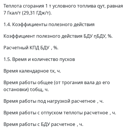
Теплота сгорания 1 т условного топлива
q
ут
, равная
7 Гкал/т (29,31 ГДж/т).
1.4. Коэффициенты полезного действия
Коэффициент полезного действия БДУ
η
БДУ
, %.
Расчетный КПД БДУ
, %.
1.5. Время и количество пусков
Время календарное
τ
к
, ч.
Время работы общее (от трогания вала до его
остановки)
τ
общ
, ч.
Время работы под нагрузкой расчетное
, ч.
Время работы с отпуском теплоты расчетное
, ч.
Время работы с БДУ расчетное
, ч.