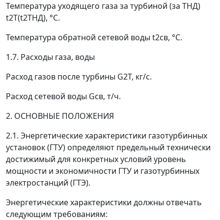
Температура уходящего газа за турбиной (за ТНД)
t
2
Т
(
t
2
ТНД
), °С.
Температура обратной сетевой воды
t
2
св
, °С.
1.7. Расходы газа, воды
Расход газов после турбины
G
2
T
, кг/с.
Расход сетевой воды
G
св
, т/ч.
2. ОСНОВНЫЕ ПОЛОЖЕНИЯ
2.1. Энергетические характеристики газотурбинных
установок (ГТУ) определяют предельный технически
достижимый для конкретных условий уровень
мощности и экономичности ГТУ и газотурбинных
электростанций (ГТЭ).
Энергетические характеристики должны отвечать
следующим требованиям: