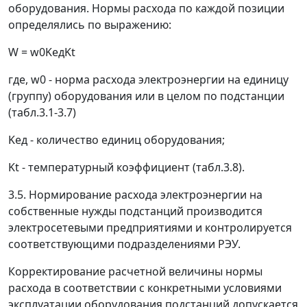
оборудования. Нормы расхода по каждой позиции
определялись по выражению:
W
=
w
0
K
ед
K
t
где,
w
0
- норма расхода электроэнергии на единицу
(группу) оборудования или в целом по подстанции
(табл.3.1-3.7)
K
ед
- количество единиц оборудования;
K
t
- температурный коэффициент (табл.3.8).
3.5. Нормирование расхода электроэнергии на
собственные нужды подстанций производится
электросетевыми предприятиями и контролируется
соответствующими подразделениями РЭУ.
Корректирование расчетной величины нормы
расхода в соответствии с конкретными условиями
эксплуатации оборудования подстанций допускается