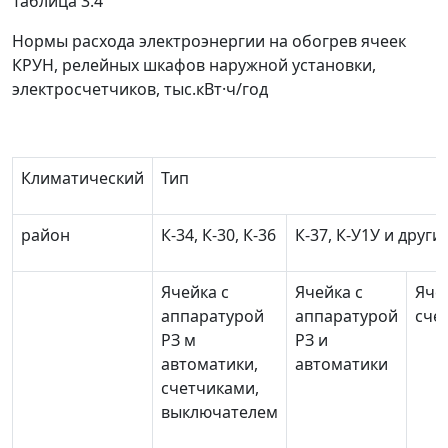
Таблица 3.4
Нормы расхода электроэнергии на обогрев ячеек
КРУН, релейных шкафов наружной установки,
электросчетчиков, тыс.кВт·ч/год
Климатический
Тип
район
К-34, К-30, К-36
К-37, К-У1У и други
Ячейка с
Ячейка с
Яче
аппаратурой
аппаратурой
сче
РЗ м
РЗ и
автоматики,
автоматики
счетчиками,
выключателем