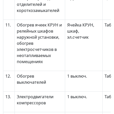
отделителей и
короткозамыкателей
11.
Обогрев ячеек КРУН и
Ячейка КРУН,
Табл
релейных шкафов
шкаф,
наружной установки,
эл.счетчик
обогрев
электросчетчиков в
неотапливаемых
помещениях
12.
Обогрев
1 выключ.
Табл
выключателей
13.
Электродвигатели
1 выключ.
Табл
компрессоров