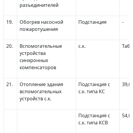
разъединителей
19.
Обогрев насосной
Подстанция
-
пожаротушения
20.
Вспомогательные
с.к.
Табл
устройства
синхронных
компенсаторов
21.
Отопление здания
Подстанция с
39,0
вспомогательных
с.к. типа КС
устройств с.к.
Подстанция с
54,0
с.к. типа КСВ