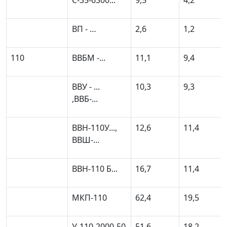
С-35-6300...
9,5
4,2
ВП - …
2,6
1,2
110
ВВБМ -...
11,1
9,4
ВВУ - ...
10,3
9,3
,ВВБ-...
ВВН-110У...,
12,6
11,4
ВВШ-...
ВВН-110 Б...
16,7
11,4
МКП-110
62,4
19,5
У-110-2000-50
51,6
18,2