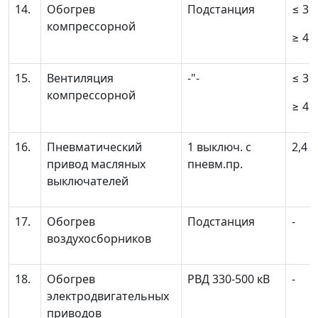
14.
Обогрев
Подстанция
≤
3 к
компрессорной
≥
4 к
15.
Вентиляция
-"-
≤
3 к
компрессорной
≥
4 к
16.
Пневматический
1 выключ. с
2,4
привод масляных
пневм.пр.
выключателей
17.
Обогрев
Подстанция
-
воздухосборников
18.
Обогрев
РВД 330-500 кВ
-
электродвигательных
приводов