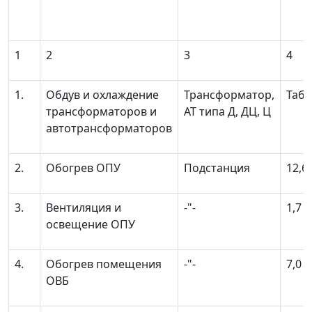
1
2
3
4
1.
Обдув и охлаждение
Трансформатор,
Табл
трансформаторов и
АТ типа Д, ДЦ, Ц
автотрансформаторов
2.
Обогрев ОПУ
Подстанция
12,6
3.
Вентиляция и
-"-
1,7
освещение ОПУ
4.
Обогрев помещения
-"-
7,0
ОВБ