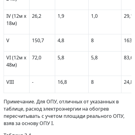
IV (12м х
26,2
1,9
1,0
29,1
18м)
V
150,7
4,8
8
163,
VI (12м х
72,0
5,8
5,8
83,6
48м)
VIII
-
16,8
8
24,8
Примечание. Для ОПУ, отличных от указанных в
таблице, расход электроэнергии на обогрев
пересчитывать с учетом площади реального ОПУ,
взяв за основу ОПУ I.