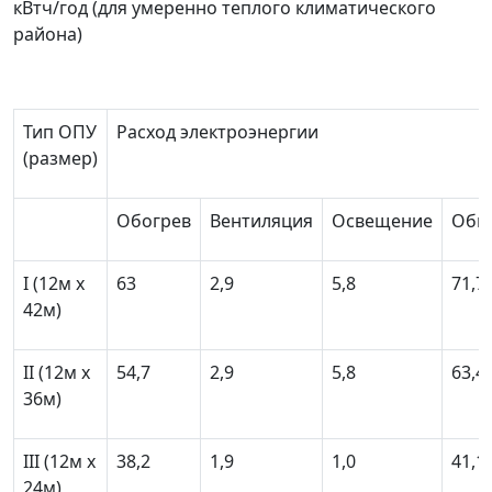
кВтч/год (для умеренно теплого климатического
района)
Тип ОПУ
Расход электроэнергии
(размер)
Обогрев
Вентиляция
Освещение
Общ
I (12м х
63
2,9
5,8
71,7
42м)
II (12м х
54,7
2,9
5,8
63,4
36м)
III (12м х
38,2
1,9
1,0
41,1
24м)