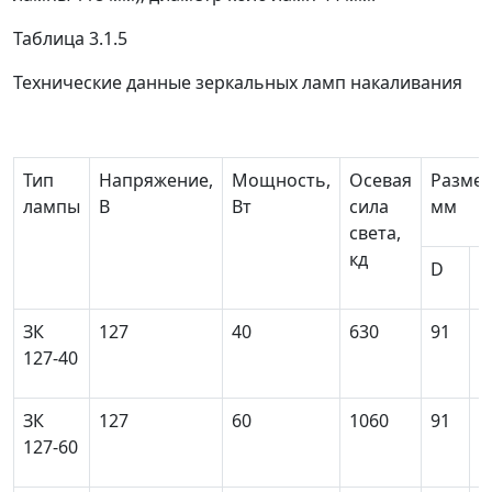
Таблица 3.1.5
Технические данные зеркальных ламп накаливания
Тип
Напряжение,
Мощность,
Осевая
Размер
лампы
В
Вт
сила
мм
света,
кд
D
L
ЗК
127
40
630
91
1
127-40
ЗК
127
60
1060
91
1
127-60