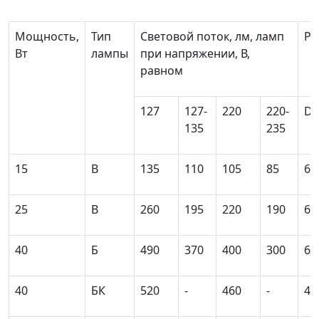
Мощность,
Тип
Световой поток, лм, ламп
Ра
Вт
лампы
при напряжении, В,
равном
127
127-
220
220-
D
135
235
15
В
135
110
105
85
61
25
В
260
195
220
190
61
40
Б
490
370
400
300
61
40
БК
520
-
460
-
46