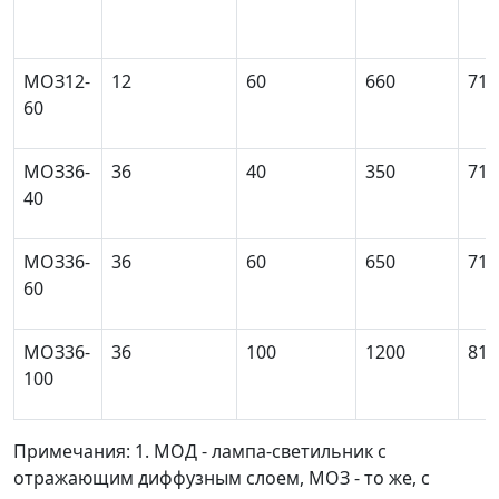
MОЗ12-
12
60
660
71
60
МОЗ36-
36
40
350
71
40
МОЗ36-
36
60
650
71
60
MОЗ36-
36
100
1200
81
100
Примечания: 1. МОД - лампа-светильник с
отражающим диффузным слоем, МОЗ - то же, с