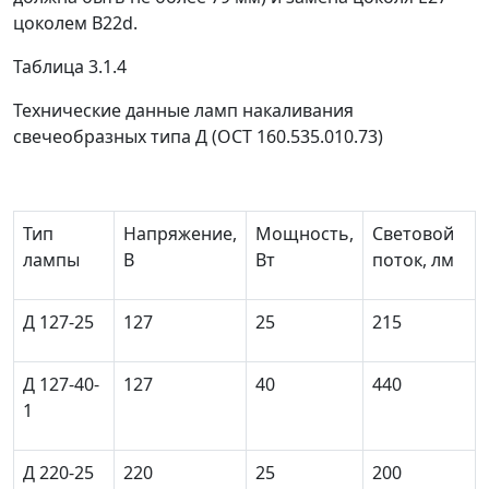
цоколем В22d.
Таблица 3.1.4
Технические данные ламп накаливания
свечеобразных типа Д (ОСТ 160.535.010.73)
Тип
Напряжение,
Мощность,
Световой
лампы
В
Вт
поток, лм
Д 127-25
127
25
215
Д 127-40-
127
40
440
1
Д 220-25
220
25
200