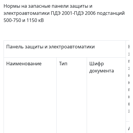
Нормы на запасные панели защиты и
электроавтоматики ПДЭ 2001-ПДЭ 2006 подстанций
500-750 и 1150 кВ
Панель защиты и электроавтоматики
Н
з
п
Наименование
Тип
Шифр
з
документа
н
к
п
н
в
э
до