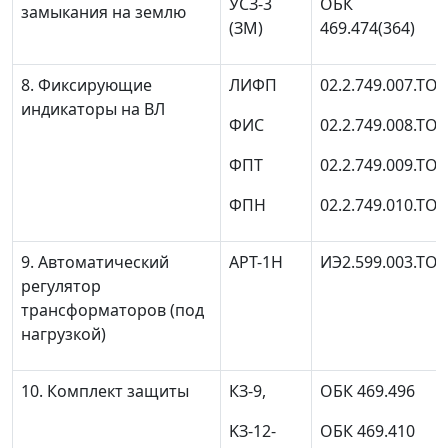
УСЗ-3
ОБК
замыкания на землю
(ЗМ)
469.474(364)
8. Фиксирующие
ЛИФП
02.2.749.007.ТО
индикаторы на ВЛ
ФИС
02.2.749.008.ТО
ФПТ
02.2.749.009.ТО
ФПН
02.2.749.010.ТО
9. Автоматический
АРТ-1Н
ИЭ2.599.003.ТО
регулятор
трансформаторов (под
нагрузкой)
10. Комплект защиты
КЗ-9,
ОБК 469.496
KЗ-12-
ОБК 469.410