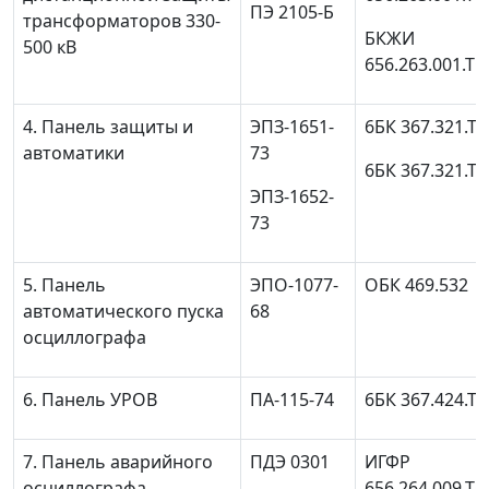
ПЭ 2105-Б
трансформаторов 330-
БКЖИ
500 кВ
656.263.001.ТО
4. Панель защиты и
ЭПЗ-1651-
6БК 367.321.Т
автоматики
73
6БК 367.321.Т
ЭПЗ-1652-
73
5. Панель
ЭПО-1077-
ОБК 469.532
автоматического пуска
68
осциллографа
6. Панель УРОВ
ПА-115-74
6БК 367.424.Т
7. Панель аварийного
ПДЭ 0301
ИГФР
осциллографа
656.264.009.ТО