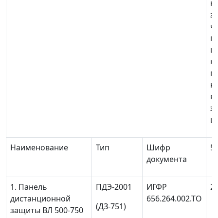
к
з
ч
п
ш
к
п
н
в
э
ш
Наименование
Тип
Шифр
5
документа
1. Панель
ПДЭ-2001
ИГФР
2
дистанционной
656.264.002.ТО
(ДЗ-751)
защиты ВЛ 500-750