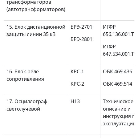
трансформаторов
(автотрансформаторов)
15. Блок дистанционной
БРЭ-2701
ИГФР
защиты линии 35 кВ
656.136.001.ТО
БРЭ-2801
ИГФР
647.534.001.ТО
16. Блок-реле
KPC-1
ОБК 469.436
сопротивления
КРС-2
ОБК 469.514
17. Осциллограф
Н13
Техническое
светолучевой
описание и
инструкция п
эксплуатации