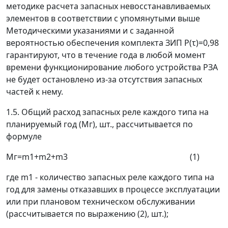
методике расчета запасных невосстанавливаемых
элементов в соответствии с упомянутыми выше
Методическими указаниями и с заданной
вероятностью обеспечения комплекта ЗИП Р(
τ
)=0,98
гарантируют, что в течение года в любой момент
времени функционирование любого устройства РЗА
не будет остановлено из-за отсутствия запасных
частей к нему.
1.5. Общий расход запасных реле каждого типа на
планируемый год (
М
г
), шт., рассчитывается по
формуле
М
г
=
m
1+
m
2+
m
3 (1)
где
m
1 - количество запасных реле каждого типа на
год для замены отказавших в процессе эксплуатации
или при плановом техническом обслуживании
(рассчитывается по выражению (2), шт.);