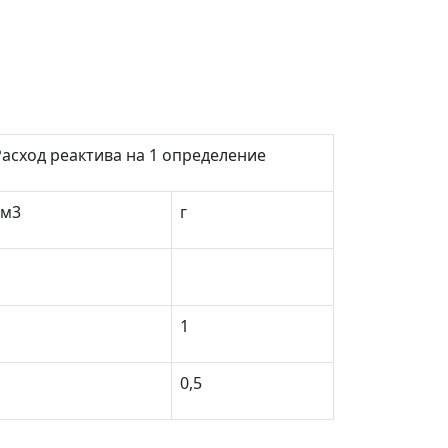
Расход реактива на 1 определение
см
3
г
1
1
1
0,5