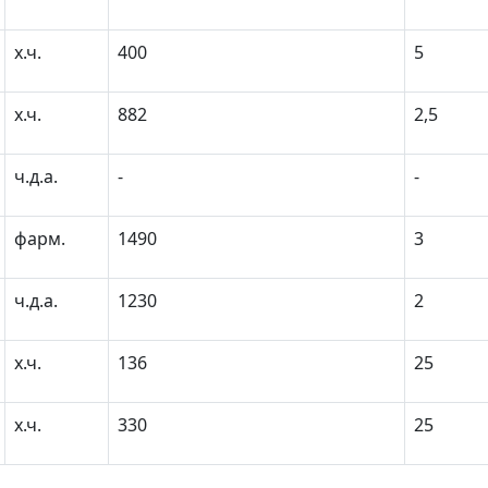
х.ч.
400
5
х.ч.
882
2,5
ч.д.а.
-
-
фарм.
1490
3
ч.д.а.
1230
2
х.ч.
136
25
х.ч.
330
25