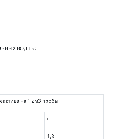
ОЧНЫХ ВОД ТЭС
еактива на 1 дм
3
пробы
г
1,8