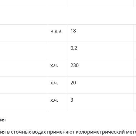
ч.д.а.
18
0,2
х.ч.
230
х.ч.
20
х.ч.
3
ния
ия в сточных водах применяют колориметрический мето