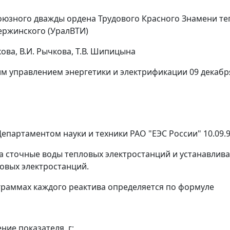
зного дважды ордена Трудового Красного Знамени те
зержинского (УралВТИ)
ва, В.И. Рычкова, Т.В. Шипицына
управлением энергетики и электрификации 09 декабря 
артаментом науки и техники РАО "ЕЭС России" 10.09.93 
а сточные воды тепловых электростанций и устанавлив
ловых электростанций.
ограммах каждого реактива определяется по формуле
ние показателя, г;