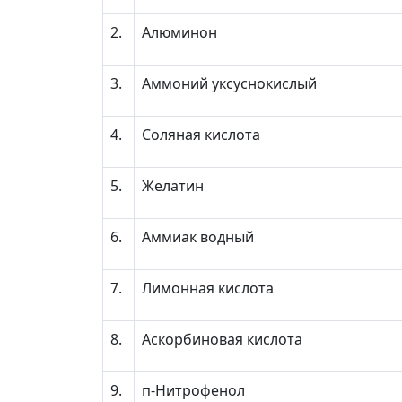
2.
Алюминон
3.
Аммоний уксуснокислый
4.
Соляная кислота
5.
Желатин
6.
Аммиак водный
7.
Лимонная кислота
8.
Аскорбиновая кислота
9.
п-Нитрофенол