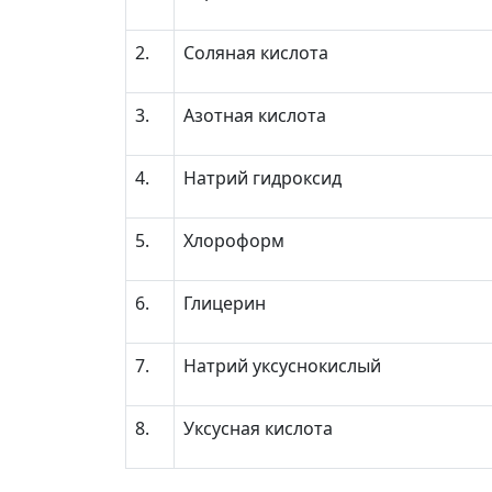
2.
Соляная кислота
3.
Азотная кислота
4.
Натрий гидроксид
5.
Хлороформ
6.
Глицерин
7.
Натрий уксуснокислый
8.
Уксусная кислота