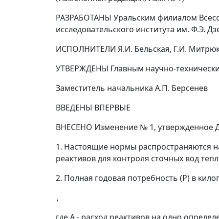
РАЗРАБОТАНЫ Уральским филиалом Всесою
исследовательского института им. Ф.Э. Д
ИСПОЛНИТЕЛИ Я.И. Бельская, Г.И. Митрюко
УТВЕРЖДЕНЫ Главным научно-техническим 
Заместитель начальника А.П. Берсенев
ВВЕДЕНЫ ВПЕРВЫЕ
ВНЕСЕНО Изменение № 1, утвержденное Деп
1. Настоящие нормы распространяются н
реактивов для контроля сточных вод теп
2. Полная годовая потребность (
P
) в кил
,
где
А
- расход реактивов на одно определе