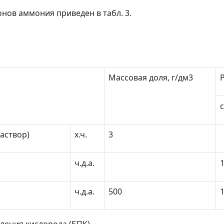
нов аммония приведен в табл. 3.
Массовая доля, г/дм
3
аствор)
х.ч.
3
ч.д.а.
ч.д.а.
500