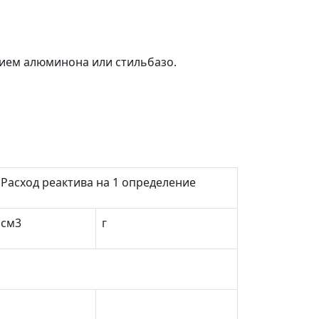
ием алюминона или стильбазо.
Расход реактива на 1 определение
см
3
г