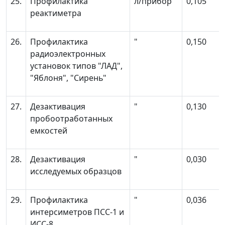
25.
Профилактика
л/прибор
0,105
реактиметра
26.
Профилактика
"
0,150
радиоэлектронных
установок типов "ЛАД",
"Яблоня", "Сирень"
27.
Дезактивация
"
0,130
пробоотработанных
емкостей
28.
Дезактивация
"
0,030
исследуемых образцов
29.
Профилактика
"
0,036
интерсиметров ПСС-1 и
ИСС-8