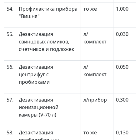
54.
Профилактика прибора
то же
1,000
"Вишня"
55.
Дезактивация
л/
0,030
свинцовых ломиков,
комплект
счетчиков и подложек
56.
Дезактивация
л/
0,050
центрифуг с
комплект
пробирками
57.
Дезактивация
л/прибор
0,300
ионизационной
камеры (V-70 л)
58.
Дезактивация
то же
0,130