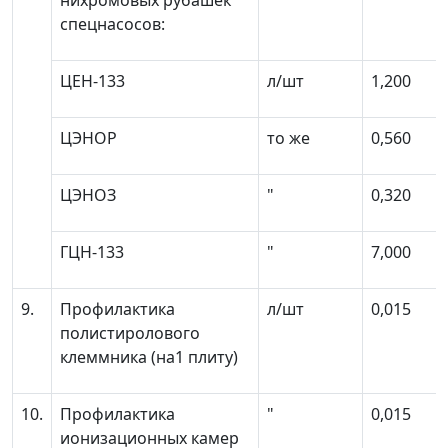
нихромовых рубашек
спецнасосов:
ЦЕН-133
л/шт
1,200
ЦЭНОР
то же
0,560
ЦЭНОЗ
"
0,320
ГЦН-133
"
7,000
9.
Профилактика
л/шт
0,015
полистиролового
клеммника (на1 плиту)
10.
Профилактика
"
0,015
ионизационных камер