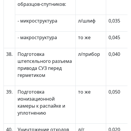
образцов-спутников:
- микроструктура
л/шлиф
0,035
- макроструктура
то же
0,045
38.
Подготовка
л/прибор
0,040
штепсельного разъема
привода СУЗ перед
герметиком
39.
Подготовка
то же
0,050
ионизационной
камеры к распайке и
уплотнению
40.
Уничтожение отходов
л/г
0,020