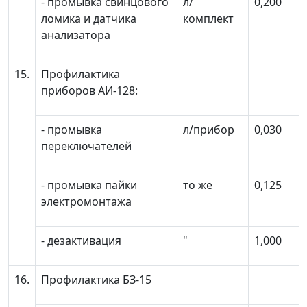
- промывка свинцового
л/
0,200
ломика и датчика
комплект
анализатора
15.
Профилактика
приборов АИ-128:
- промывка
л/прибор
0,030
переключателей
- промывка пайки
то же
0,125
электромонтажа
- дезактивация
"
1,000
16.
Профилактика БЗ-15