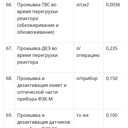
66.
Промывка ТВС во
л/см
2
0,0036
время перегрузки
реактора
(обезжиривание и
обезвоживание)
67.
Промывка ДКЭ во
л/
0,235
время перегрузки
операцию
реактора
68.
Промывка и
л/прибор
0,150
дезактивация кювет и
оптической части
прибора ФЗК-М
69.
Промывка и
то же
0,100
дезактивация датчиков