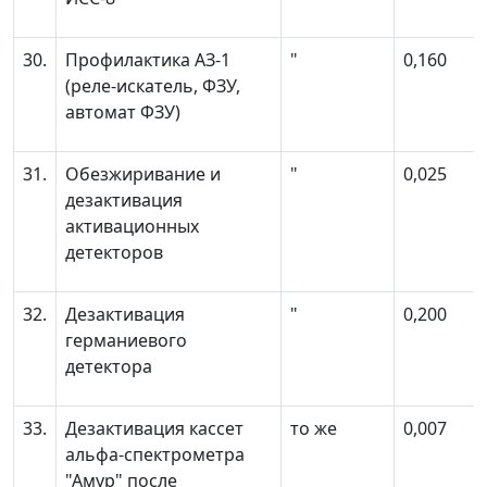
30.
Профилактика АЗ-1
"
0,160
(реле-искатель, ФЗУ,
автомат ФЗУ)
31.
Обезжиривание и
"
0,025
дезактивация
активационных
детекторов
32.
Дезактивация
"
0,200
германиевого
детектора
33.
Дезактивация кассет
то же
0,007
альфа-спектрометра
"Амур" после