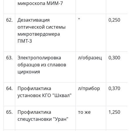
микроскопа МИМ-7
62.
Дезактивация
"
0,250
оптической системы
микротвердомера
ПМТ-3
63.
Электрополировка
л/образец
0,300
образцов из сплавов
циркония
64.
Профилактика
л/прибор
0,370
установок КГО "Шквал"
65.
Профилактика
то же
1,250
спецустановки "Уран"