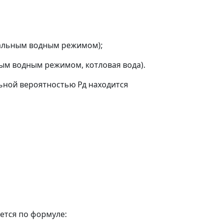
тральным водным режимом);
ным водным режимом, котловая вода).
льной вероятностью Р
д
находится
ется по формуле: