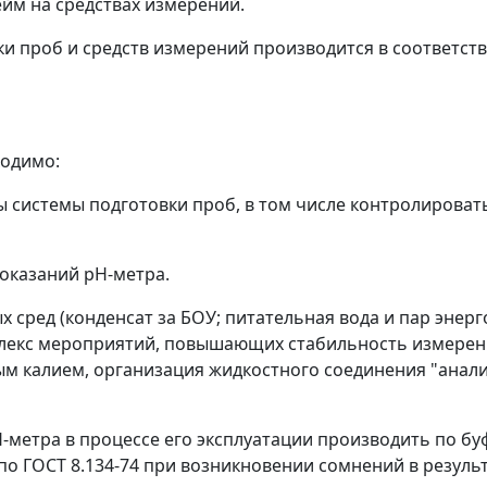
йм на средствах измерений.
вки проб и средств измерений производится в соответс
ходимо:
системы подготовки проб, в том числе контролироват
оказаний pH-метра.
х сред (конденсат за БОУ; питательная вода и пар эне
лекс мероприятий, повышающих стабильность измерен
ым калием, организация жидкостного соединения "анал
H-метра в процессе его эксплуатации производить по 
о ГОСТ 8.134-74 при возникновении сомнений в результ