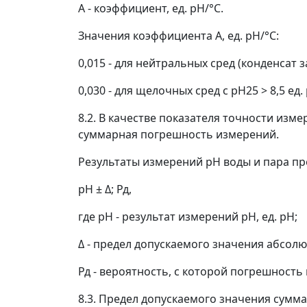
A
- коэффициент, ед. pH/°C.
Значения коэффициента
A
, ед. pH/°C:
0,015 - для нейтральных сред (конденсат
0,030 - для щелочных сред с pH
25
> 8,5 ед
8.2. В качестве показателя точности изм
суммарная погрешность измерений.
Результаты измерений pH воды и пара пр
pH ±
Δ
; Р
д
, (2
где pH - результат измерений pH, ед. pH;
Δ
- предел допускаемого значения абсолю
Р
д
- вероятность, с которой погрешность
8.3. Предел допускаемого значения сум