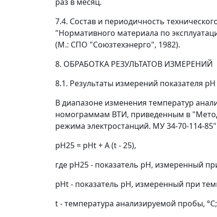
раз в месяц.
7.4. Состав и периодичность техническо
"Нормативного материала по эксплуатаци
(М.: СПО "Союзтехэнерго", 1982).
8. ОБРАБОТКА РЕЗУЛЬТАТОВ ИЗМЕРЕНИЙ
8.1. Результаты измерений показателя p
В диапазоне изменения температур анали
номограммам ВТИ, приведенным в "Метод
режима электростанций. МУ 34-70-114-85" 
pH
25
= pH
t
+
А
(
t
- 25), 
где pH
25
- показатель pH, измеренный при
pH
t
- показатель pH, измеренный при темп
t
- температура анализируемой пробы, °С;