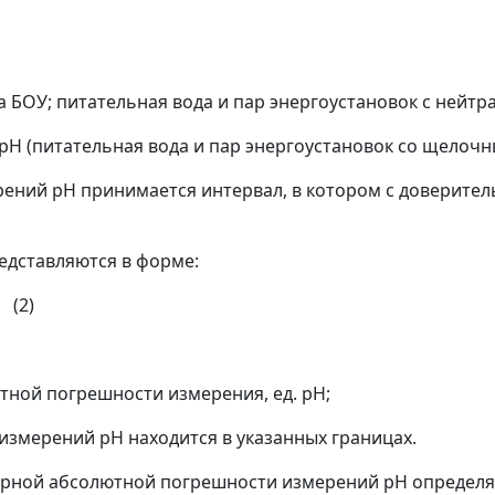
 за БОУ; питательная вода и пар энергоустановок с ней
. pH (питательная вода и пар энергоустановок со щелоч
ерений pH принимается интервал, в котором с доверите
едставляются в форме:
)
тной погрешности измерения, ед. pH;
 измерений pH находится в указанных границах.
марной абсолютной погрешности измерений рН определя