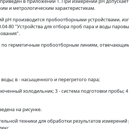
приведен в приложении 1. При измерении pH допускаетс
им и метрологическим характеристикам.
ений pH производится пробоотборными устройствами, и
.04-80 "Устройства для отбора проб пара и воды паровы
бования".
 по герметичным пробоотборным линиям, отвечающим т
) воды; в - насыщенного и перегретого пара;
люченный холодильник; 3 - система подготовки пробы; 4 
ведена на рисунке.
тельной техники для обработки результатов измерений
екс.