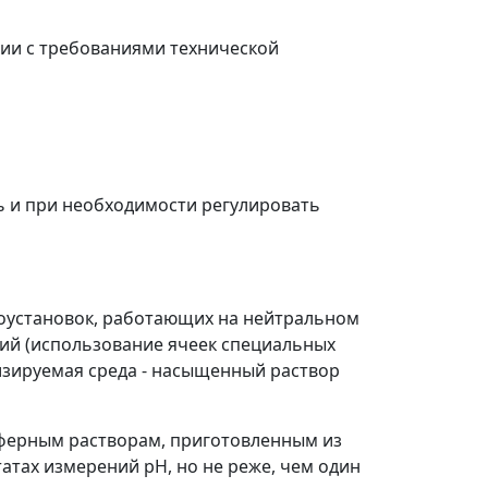
твии с требованиями технической
ь и при необходимости регулировать
ргоустановок, работающих на нейтральном
ий (использование ячеек специальных
изируемая среда - насыщенный раствор
буферным растворам, приготовленным из
атах измерений pH, но не реже, чем один