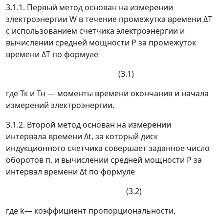
3.1.1. Первый метод основан на измерении
электроэнергии
W
в течение промежутка времени
Δ
Т
с использованием счетчика электроэнергии и
вычислении средней мощности
Р
за промежуток
времени
Δ
Т
по формуле
(3.1)
где
Т
к
и
Т
н
—
моменты времени окончания и начала
измерений электроэнергии.
3.1.2. Второй метод основан на измерении
интервала времени
Δ
t
, за который диск
индукционного счетчика совершает заданное число
оборотов
п
, и вычислении средней мощности
Р
за
интервал времени
Δ
t
по формуле
(3.2)
где
k
—
коэффициент пропорциональности,