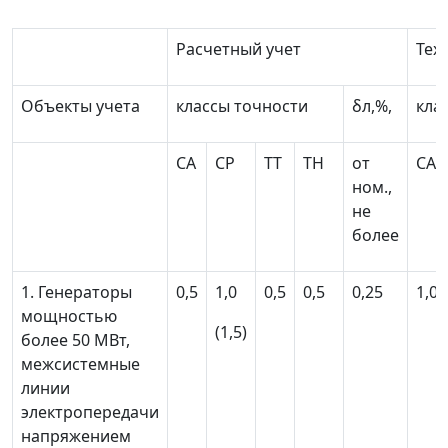
Расчетный учет
Тех
Объекты учета
классы точности
δ
л
,%,
кла
СА
СР
ТТ
ТН
от
СА
ном.,
не
более
1. Генераторы
0,5
1,0
0,5
0,5
0,25
1,0
мощностью
(1,5)
более 50 МВт,
межсистемные
линии
электропередачи
напряжением