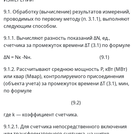
9.1. Обработку (вычисление) результатов измерений,
проводимых по первому методу (п. 3.1.1), выполняют
следующим способом.
9.1.1. Вычисляют разность показаний
Δ
N,
ед.,
счетчика за промежуток времени
Δ
Т
(3.1) по формуле
Δ
N =
N
к
-
N
н
. (9.1)
9.1.2. Рассчитывают среднюю мощность Р, кВт (МВт)
или квар (Мвар), контролируемого присоединения
(объекта учета) за промежуток времени
Δ
Т
(3.1), мин,
по формуле
(9.2)
где
k
—
коэффициент счетчика.
9.1.2.1. Для счетчика непосредственного включения
или трансформаторного счетчика, на щитке