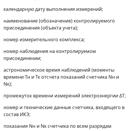
календарную дату выполнения измерений;
наименование (обозначение) контролируемого
присоединения (объекта учета);
номер измерительного комплекса;
номер наблюдения на контролируемом
присоединении;
астрономическое время наблюдений (моменты
времени
Т
н
и
Т
к
отсчета показаний счетчика
N
н
и
N
к
);
промежуток времени измерений электроэнергии
Δ
Т
;
номер и технические данные счетчика, входящего в
состав ИКЭ;
показания
N
н
и
N
к
счетчика по всем разрядам