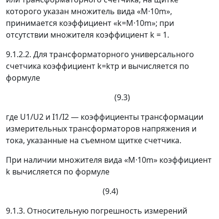
которого указан множитель вида «
М
·10
m
»,
принимается коэффициент «k=
М
·10
m
»; при
отсутствии множителя коэффициент
k
= 1.
9.1.2.2. Для трансформаторного универсального
счетчика коэффициент
k
=
k
тр
и вычисляется по
формуле
(9.3)
где
U
1
/U
2
и
I
1
/
I
2
—
коэффициенты трансформации
измерительных трансформаторов напряжения и
тока, указанные на съемном щитке счетчика.
При наличии множителя вида «
М
·10
m
» коэффициент
k
вычисляется по формуле
(9.4)
9.1.3. Относительную погрешность измерений