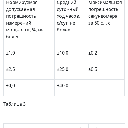
Нормируемая
Средний
Максимальная
допускаемая
суточный
погрешность
погрешность
ход часов,
секундомера
измерений
с/сут, не
за 60 с,
, с
мощности, %, не
более
более
±1,0
±10,0
±0,2
±2,5
±25,0
±0,5
±4,0
±40,0
Таблица 3