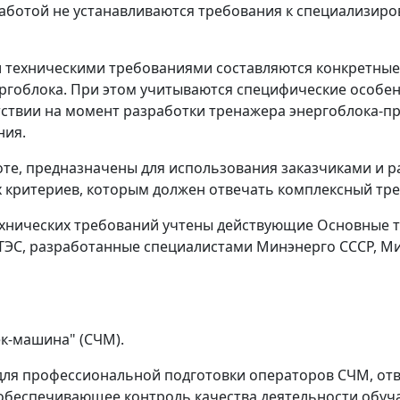
работой не устанавливаются требования к специализи
 техническими требованиями составляются конкретные
ргоблока. При этом учитываются специфические особе
утствии на момент разработки тренажера энергоблока-
ния.
те, предназначены для использования заказчиками и р
критериев, которым должен отвечать комплексный тр
ехнических требований учтены действующие Основные 
 ТЭС, разработанные специалистами Минэнерго СССР, М
ек-машина" (СЧМ).
 для профессиональной подготовки операторов СЧМ, о
обеспечивающее контроль качества деятельности обуч