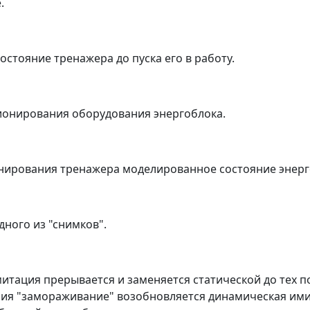
.
тояние тренажера до пуска его в работу.
ионирования оборудования энергоблока.
нирования тренажера моделированное состояние энерго
ного из "снимков".
тация прерывается и заменяется статической до тех по
яния "замораживание" возобновляется динамическая им