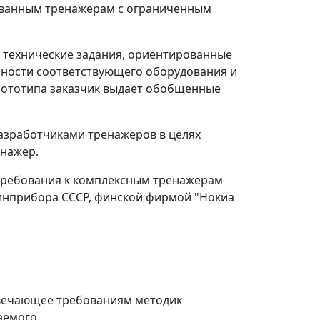
рованным тренажерам с ограниченным
 технические задания, ориентированные
нности соответствующего оборудования и
прототипа заказчик выдает обобщенные
азработчиками тренажеров в целях
енажер.
требования к комплексным тренажерам
инприбора СССР, финской фирмой "Нокиа
твечающее требованиям методик
аемого.