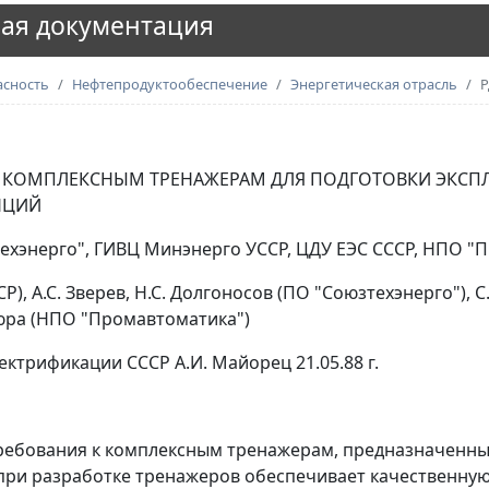
ая документация
асность
Нефтепродуктообеспечение
Энергетическая отрасль
Р
К КОМПЛЕКСНЫМ ТРЕНАЖЕРАМ ДЛЯ ПОДГОТОВКИ ЭКСП
НЦИЙ
хэнерго", ГИВЦ Минэнерго УССР, ЦДУ ЕЭС СССР, НПО "
, А.С. Зверев, Н.С. Долгоносов (ПО "Союзтехэнерго"), 
цюра (НПО "Промавтоматика")
трификации СССР А.И. Майорец 21.05.88 г.
ребования к комплексным тренажерам, предназначенны
 при разработке тренажеров обеспечивает качественную