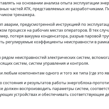
авлять на основании анализа опыта эксплуатации энерг
вных частей АТК, представляемых их разработчиками. 
тчиком тренажера.
п аварии, предусмотренной инструкцией по эксплуатац
м процессе на рабочих местах операторов. В тех случая
имер, потеря вакуума конденсатора, разрыв паровой т
еть регулируемые коэффициенты неисправности в рамк
рядом неисправностей электрических систем, вспомога
сящих систем, систем управления и контроля.
любым компонентам одного и того же типа (где это яв
 состояния и результатов работы энергоблока-прототи
кже должен воспроизводить параметры систем, соответ
ующих устройствах и обеспечивать соответствующее де