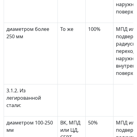
наружн
поверхн
диаметром более
То же
100%
МПД или
250 мм
подверг
радиусн
переход
наружно
внутрен
поверхн
3.1.2. Из
легированной
стали:
диаметром 100-250
ВК, МПД
50%
МПД или
мм
или ЦД,
подверг