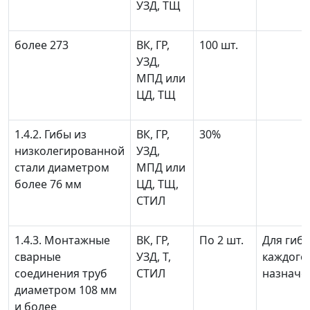
УЗД, ТЩ
более 273
ВК, ГР,
100 шт.
УЗД,
МПД или
ЦД, ТЩ
1.4.2. Гибы из
ВК, ГР,
30%
низколегированной
УЗД,
стали диаметром
МПД или
более 76 мм
ЦД, ТЩ,
СТИЛ
1.4.3. Монтажные
ВК, ГР,
По 2 шт.
Для гиб
сварные
УЗД, Т,
каждого
соединения труб
СТИЛ
назначе
диаметром 108 мм
и более