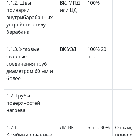
1.1.2. Швы
ВК, МПД
100%
приварки
или ЦД
внутрибарабанных
устройств к телу
барабана
1.1.3. Угловые
ВК УЗД
100% 20
сварные
шт.
соединения труб
диаметром 60 мм и
более
1.2. Трубы
поверхностей
нагрева
1.2.1.
ЛИ ВК
5 шт. 30%
От кажд
Комбинированные
поверхн