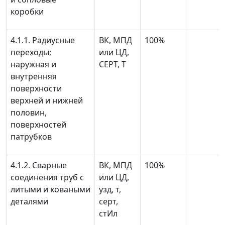
коробки
4.1.1. Радиусные
ВК, МПД
100%
переходы;
или ЦД,
наружная и
СЕРТ, Т
внутренняя
поверхности
верхней и нижней
половин,
поверхностей
патрубков
4.1.2. Сварные
ВК, МПД
100%
соединения труб с
или ЦД,
литыми и коваными
узд, т,
деталями
серт,
стИл