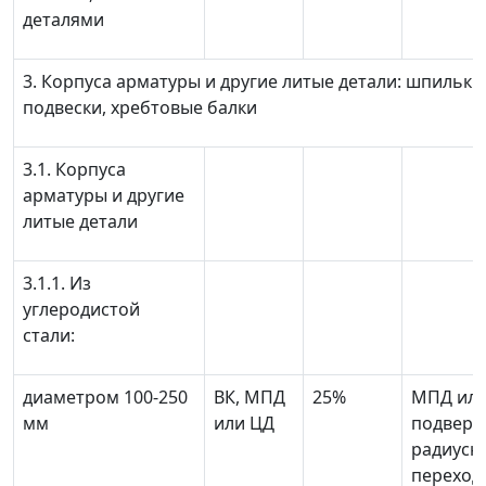
деталями
3. Корпуса арматуры и другие литые детали: шпильки
подвески, хребтовые балки
3.1. Корпуса
арматуры и другие
литые детали
3.1.1. Из
углеродистой
стали:
диаметром 100-250
ВК, МПД
25%
МПД или
мм
или ЦД
подверг
радиусн
переход