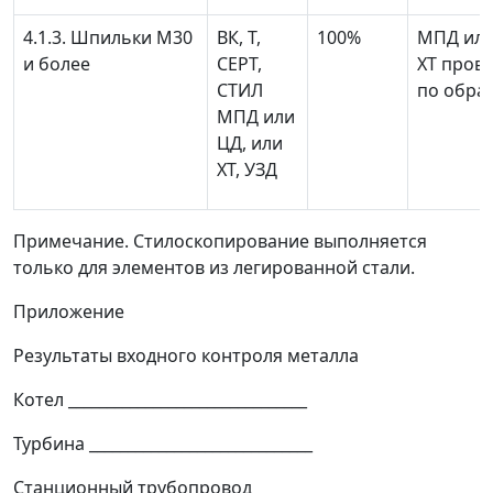
4.1.3. Шпильки М30
ВК, Т,
100%
МПД или
и более
СЕРТ,
XT пров
СТИЛ
по обра
МПД или
ЦД, или
XT, УЗД
Примечание. Стилоскопирование выполняется
только для элементов из легированной стали.
Приложение
Результаты входного контроля металла
Котел _______________________________
Турбина _____________________________
Станционный трубопровод