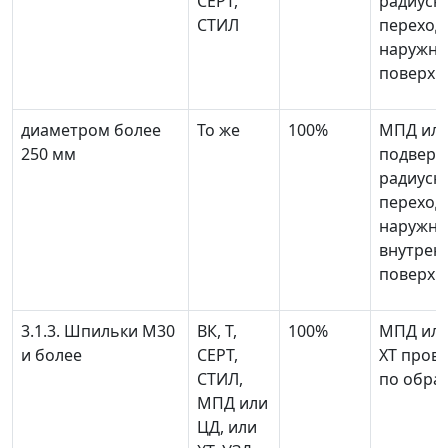
СЕРТ,
радиусн
СТИЛ
переход
наружн
поверхн
диаметром более
То же
100%
МПД или
250 мм
подверг
радиусн
переход
наружно
внутрен
поверхн
3.1.3. Шпильки М30
ВК, Т,
100%
МПД или
и более
СЕРТ,
XT пров
СТИЛ,
по обра
МПД или
ЦД, или