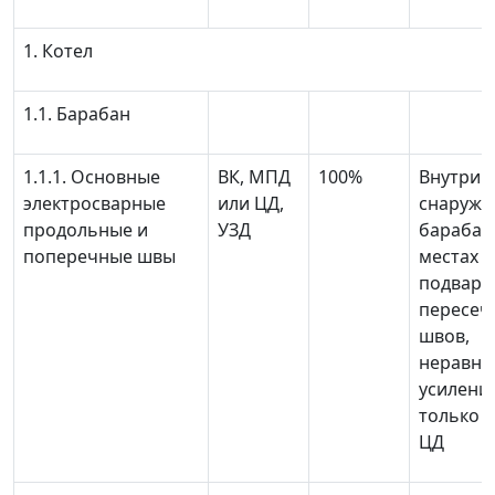
1. Котел
1.1. Барабан
1.1.1. Основные
ВК, МПД
100%
Внутри 
электросварные
или ЦД,
снаружи
продольные и
УЗД
барабана
поперечные швы
местах
подваро
пересеч
швов,
неравно
усиления
только 
ЦД