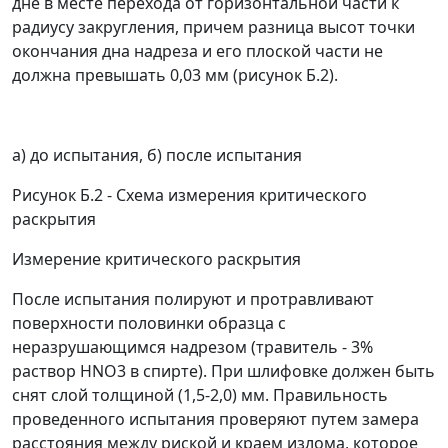
дне в месте перехода от горизонтальной части к
радиусу закругления, причем разница высот точки
окончания дна надреза и его плоской части не
должна превышать 0,03 мм (рисунок Б.2).
а) до испытания, б) после испытания
Рисунок Б.2 - Схема измерения критического
раскрытия
Измерение критического раскрытия
После испытания полируют и протравливают
поверхности половинки образца с
неразрушающимся надрезом (травитель - 3%
раствор HNO
3
в спирте). При шлифовке должен быть
снят слой толщиной (1,5-2,0) мм. Правильность
проведенного испытания проверяют путем замера
расстояния между риской и краем излома, которое