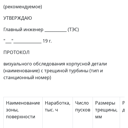
(рекомендуемое)
УТВЕРЖДАЮ
Главный инженер ___________ (ТЭС)
"___"______________ 19 г.
ПРОТОКОЛ
визуального обследования корпусной детали
(наименование) с трещиной турбины (тип и
станционный номер)
Наименование
Наработка,
Число
Размеры
Ра
зоны,
тыс. ч
пусков
трещины,
до
поверхности
мм