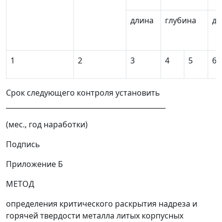
длина
глубина
дл
1
2
3
4
5
6
Срок следующего контроля установить
______________________________________________
(мес., год наработки)
Подпись
Приложение Б
МЕТОД
определения критического раскрытия надреза и
горячей твердости металла литых корпусных