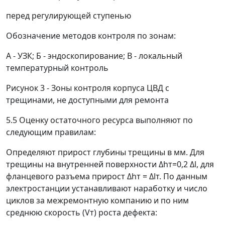
перед регулирующей ступенью
Обозначение методов контроля по зонам:
А - УЗК; Б - эндоскопирование; В - локальный
температурный контроль
Рисунок 3 - Зоны контроля корпуса ЦВД с
трещинами, не доступными для ремонта
5.5 Оценку остаточного ресурса выполняют по
следующим правилам:
Определяют прирост глубины трещины в мм. Для
трещины на внутренней поверхности
Δ
h
т
=0,2
Δ
l
, для
фланцевого разъема прирост
Δ
h
т
=
Δ
l
т
. По данным
электростанции устанавливают наработку и число
циклов за межремонтную компанию и по ним
среднюю скорость (
V
т
) роста дефекта: