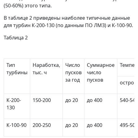
(50-60%) этого типа.
В таблице 2 приведены наиболее типичные данные
для турбин К-200-130 (по данным ПО ЛМЗ) и К-100-90.
Таблица 2
Тип
Наработка,
Число
Суммарное
Темпер
турбины
тыс. ч
пусков
число
за год
пусков
острог
К-200-
150-200
до 20
до 400
540-545
130
К-100-90
200-250
до 20
до 400
495-500