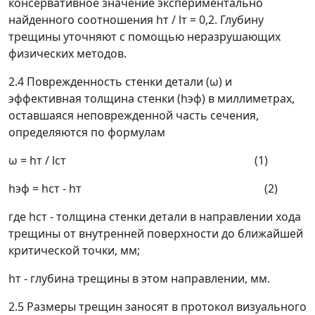
консервативное значение экспериментально
найденного соотношения
h
т
/
l
т
= 0,2. Глубину
трещины уточняют с помощью неразрушающих
физических методов.
2.4 Поврежденность стенки детали (
ω
) и
эффективная толщина стенки (
h
эф
) в миллиметрах,
оставшаяся неповрежденной часть сечения,
определяются по формулам
ω
=
h
т
/
l
ст
(1)
h
эф
=
h
ст
-
h
т
(2)
где
h
ст
- толщина стенки детали в направлении хода
трещины от внутренней поверхности до ближайшей
критической точки, мм
;
h
т
- глубина трещины в этом направлении, мм.
2.5 Размеры трещин заносят в протокол визуального