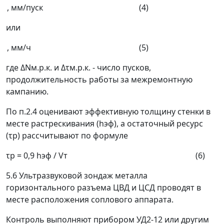
, мм/пуск (4)
или
, мм/ч (5)
где
Δ
N
м.р.к.
и
Δτ
м.р.к.
-
число пусков,
продолжительность работы за межремонтную
кампанию.
По п.2.4 оценивают эффективную толщину стенки в
месте растрескивания (
h
эф
), а остаточный ресурс
(
τ
р
) рассчитывают по формуле
τ
р
= 0,9
h
эф
/
V
т
(6)
5.6 Ультразвуковой зондаж металла
горизонтального разъема ЦВД и ЦСД проводят в
месте расположения соплового аппарата.
Контроль выполняют прибором УД2-12 или другим