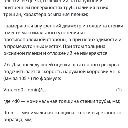
пленки, ее цвета, отложений на наружной и
внутренней поверхностях труб, наличия в них
трещин, характера осыпания пленки;
- замеряются внутренний диаметр и толщина стенки
в месте максимального утонения и с
противоположной стороны, а при необходимости и
в промежуточных местах. При этом толщина
оксидной пленки и отложений не измеряются.
2.6. Для последующей оценки остаточного ресурса
подсчитывается скорость наружной коррозии V
н. к
(мм за 10
5
ч) по формуле:
V
н.к
=(d
0
–
d
min
)/
τ
э
(1)
где <d
0
—
номинальная толщина стенки трубы, мм;
d
min
—
минимальная толщина стенки вырезанного
образца, мм;