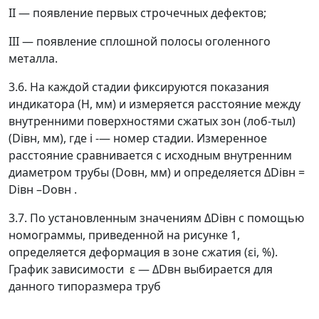
II
—
появление первых строчечных дефектов;
III
—
появление сплошной полосы оголенного
металла.
3.6. На каждой стадии фиксируются показания
индикатора (Н, мм) и измеряется расстояние между
внутренними поверхностями сжатых зон (лоб-тыл)
(D
i
вн
, мм), где i -
—
номер стадии. Измеренное
расстояние сравнивается с исходным внутренним
диаметром трубы (D
o
вн
, мм) и определяется
Δ
D
i
вн
=
D
i
вн
–
D
o
вн
.
3.7. По установленным значениям
Δ
D
i
вн
с помощью
номограммы, приведенной на рисунке 1,
определяется деформация в зоне сжатия (
ε
i
, %).
График зависимости
ε
—
Δ
D
вн
выбирается для
данного типоразмера труб