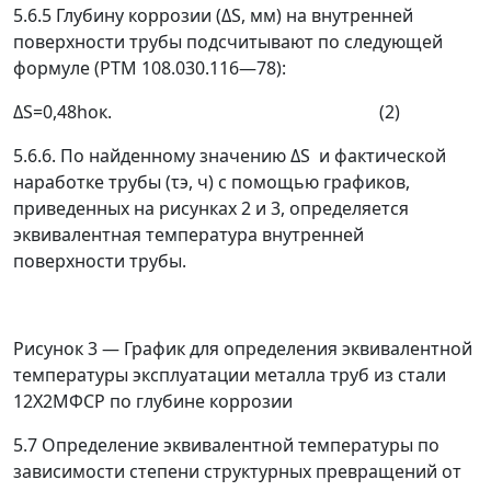
5.6.5 Глубину коррозии (
Δ
S, мм) на внутренней
поверхности трубы подсчитывают по следующей
формуле (РТМ 108.030.116
—
78):
Δ
S=0,48h
ок
. (2)
5.6.6. По найденному значению
Δ
S и фактической
наработке трубы (
τ
э
, ч) с помощью графиков,
приведенных на рисунках 2 и 3, определяется
эквивалентная температура внутренней
поверхности трубы.
Рисунок 3
—
График для определения эквивалентной
температуры эксплуатации металла труб из стали
12Х2МФСР по глубине коррозии
5.7 Определение эквивалентной температуры по
зависимости степени структурных превращений от