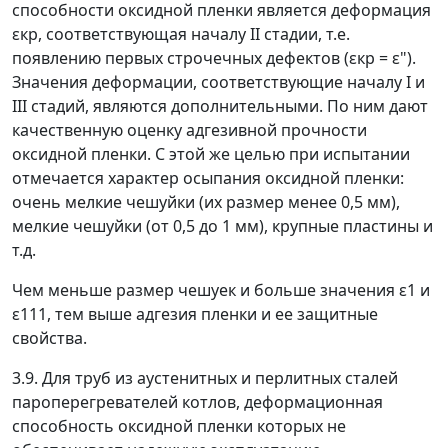
способности оксидной пленки является деформация
ε
кр
, соответствующая началу II стадии, т.е.
появлению первых строчечных дефектов (
ε
кр
=
ε
").
Значения деформации, соответствующие началу I и
III стадий, являются дополнительными. По ним дают
качественную оценку адгезивной прочности
оксидной пленки. С этой же целью при испытании
отмечается характер осыпания оксидной пленки:
очень мелкие чешуйки (их размер менее 0,5 мм),
мелкие чешуйки (от 0,5 до 1 мм), крупные пластины и
т.д.
Чем меньше размер чешуек и больше значения
ε
1
и
ε
111
, тем выше адгезия пленки и ее защитные
свойства.
3.9. Для труб из аустенитных и перлитных сталей
пароперегревателей котлов, деформационная
способность оксидной пленки которых не