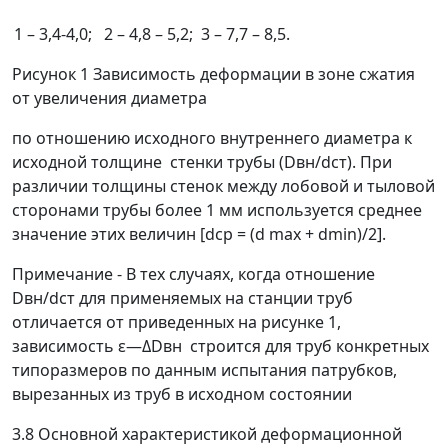
1
–
3,4-4,0; 2
–
4,8
–
5,2; 3
–
7,7
–
8,5.
Рисунок 1 Зависимость деформации в зоне сжатия
от увеличения диаметра
по отношению исходного внутреннего диаметра к
исходной толщине стенки трубы (D
вн
/d
ст
). При
различии толщины стенок между лобовой и тыловой
сторонами трубы более 1 мм используется среднее
значение этих величин [d
ср
=
(d
max
+ d
min
)/2].
Примечание - В тех случаях, когда отношение
D
вн
/d
ст
для применяемых на станции труб
отличается от приведенных на рисунке 1,
зависимость
ε
—
Δ
D
вн
строится для труб конкретных
типоразмеров по данным испытания патрубков,
вырезанных из труб в исходном состоянии
3.8 Основной характеристикой деформационной