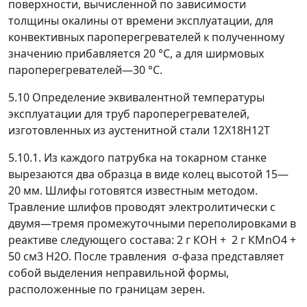
поверхности, вычисленной по зависимости
толщины окалины от времени эксплуатации, для
конвективных пароперегревателей к полученному
значению прибавляется 20 °С, а для ширмовых
пароперегревателей
—
30 °С.
5.10 Определение эквивалентной температуры
эксплуатации для труб пароперегревателей,
изготовленных из аустенитной стали 12Х18Н12Т
5.10.1. Из каждого патрубка на токарном станке
вырезаются два образца в виде колец высотой 15
—
20 мм. Шлифы готовятся известным методом.
Травление шлифов проводят электролитически с
двумя
—
тремя промежуточными переполировками в
реактиве следующего состава: 2 г КОН + 2 г КМnO
4
+
50 см
3
Н
2
О. После травления
σ
-фаза представляет
собой выделения неправильной формы,
расположенные по границам зерен.