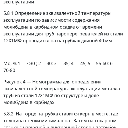
эксплуатации
5.8 1 Определение эквивалентной температуры
эксплуатации по зависимости содержания
молибдена в карбидном осадке от времени
эксплуатации для труб пароперегревателей из стали
12Х1МФ проводится на патрубках длиной 40 мм.
Мо, % 1
—
<30 ; 2
—
30; 3
—
35; 4
—
45; 5
—
55-60; 6
—
70-80
Рисунок 4
—
Номограмма для определения
эквивалентной температуры эксплуатации металла
труб из стали 12Х1МФ по структуре и доле
молибдена в карбидах
5.8.2. На торце патрубка ставится керн в месте, где
толщина стенки минимальна. Затем на токарном
станке с наружной и внутренней сторон патрубок