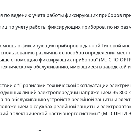
ия по ведению учета работы фиксирующих приборов при
блиц по учету работы фиксирующих приборов, по их ра
помощью фиксирующих приборов в данной Типовой инст
 использованию различных способов определения мест
выше с помощью фиксирующих приборов" (М.: СПО ОРГРЭ
 техническому обслуживанию, имеющиеся в заводской и
твии с "Правилами технической эксплуатации электричес
оздушных линий электропередачи напряжением 35-800 кВ"
а по обслуживанию устройств релейной защиты и элект
 положением о службах релейной защиты и электроавтома
рий в электрической части энергосистемы" (М.: СЦНТИ Э