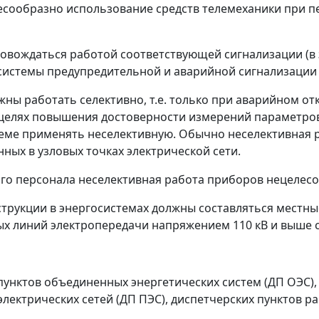
елесообразно использование средств телемеханики при
овождаться работой соответствующей сигнализации (в 
истемы предупредительной и аварийной сигнализации 
ны работать селективно, т.е. только при аварийном о
 целях повышения достоверности измерений параметров
теме применять неселективную. Обычно неселективная
ных в узловых точках электрической сети.
го персонала неселективная работа приборов нецелесо
струкции в энергосистемах должны составляться местны
ых линий электропередачи напряжением 110 кВ и выше
пунктов объединенных энергетических систем (ДП ОЭС),
электрических сетей (ДП ПЭС), диспетчерских пунктов ра