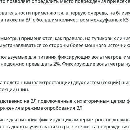
то позволяет определить место повреждения при всех 
ательности применяются, в первую очередь, на близ
а также на ВЛ с большим количеством междуфазных КЗ 
етры) применяются, как правило, на тупиковых линиях
 устанавливаться со стороны более мощного источника
спользуемые для питания фиксирующих вольтметров, име
х не должно превышать 2%. Фиксирующие вольтметры н
подстанции (электростанции) двух систем (секций) ши
секции) шин.
редственно на ВЛ подключенные к их вторичным цепям
ряжения в режиме опробования ВЛ.
уемые для питания фиксирующих амперметров, не должн
сть должна учитываться в расчете места повреждения.