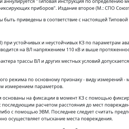
и аннулируется "Типовая инструкция по определению м
ксирующих приборов". Издание второе (М.: СПО Союзте
 быть приведены в соответствие с настоящей Типовой 
П) при устойчивых и неустойчивых КЗ по параметрам а
дится на ВЛ напряжением 110 кВ и выше протяженност
рактера трассы ВЛ и других местных условий допускает
го режима по основному признаку - виду измерений - 
им измерением параметров.
ем основаны на фиксации в момент КЗ с помощью фикс
с последующим расчетом расстояния до мест поврежде
ибо с помощью ЭВМ. Последнее следует считать предп
нно осуществляет отыскание места повреждения.