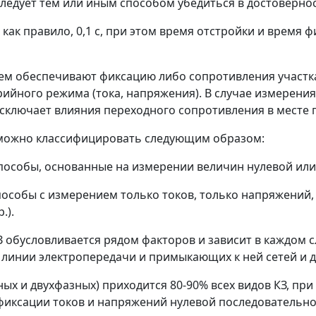
следует тем или иным способом убедиться в достоверн
ак правило, 0,1 с, при этом время отстройки и время ф
ием обеспечивают фиксацию либо сопротивления участк
рийного режима (тока, напряжения). В случае измерени
исключает влияния переходного сопротивления в месте
 можно классифицировать следующим образом:
пособы, основанные на измерении величин нулевой или
пособы с измерением только токов, только напряжений,
.).
З обусловливается рядом факторов и зависит в каждом 
 линии электропередачи и примыкающих к ней сетей и др
ных и двухфазных) приходится 80-90% всех видов КЗ, пр
фиксации токов и напряжений нулевой последовательно