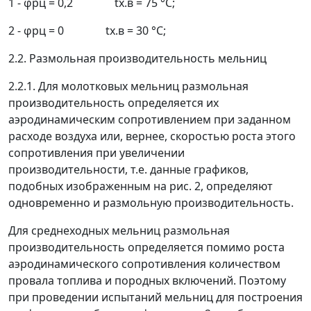
1 -
φ
рц
= 0,2 t
х.в
= 75
°
С;
2 -
φ
рц
= 0 t
х.в
= 30
°
С;
2.2. Размольная производительность мельниц
2.2.1. Для молотковых мельниц размольная
производительность определяется их
аэродинамическим сопротивлением при заданном
расходе воздуха или, вернее, скоростью роста этого
сопротивления при увеличении
производительности, т.е. данные графиков,
подобных изображенным на рис. 2, определяют
одновременно и размольную производительность.
Для среднеходных мельниц размольная
производительность определяется помимо роста
аэродинамического сопротивления количеством
провала топлива и породных включений. Поэтому
при проведении испытаний мельниц для построения