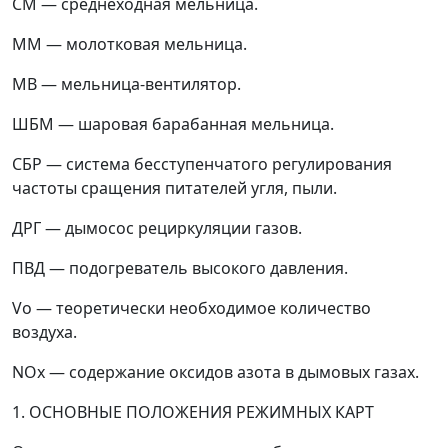
СМ
—
среднеходная мельница.
ММ
—
молотковая мельница.
MB
—
мельница-вентилятор.
ШБМ
—
шаровая барабанная мельница.
СБР
—
система бесступенчатого регулирования
частоты сращения питателей угля, пыли.
ДРГ
—
дымосос рециркуляции газов.
ПВД
—
подогреватель высокого давления.
V
o
—
теоретически необходимое количество
воздуха.
NO
x
—
содержание оксидов азота в дымовых газах.
1. ОСНОВНЫЕ ПОЛОЖЕНИЯ РЕЖИМНЫХ КАРТ