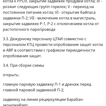
котла к РРОУ, закрытие задвижек продувки котла; IV -
розжиг следующих групп горелок; V - переход на
постоянное питание котла; VI - открытие байпаса
задвижки П-2; VII - включение котла в магистраль,
закрытие задвижек Р-1, Р-2 с отключением котла от
растопочного паропровода
3.3. Дежурному персоналу ЦТАИ совместно с
персоналом КТЦ провести опробование защит котла
и АВР в соответствии с графиком периодичности
опробования защит.
3.4. При сборке схемы
открыть:
главную паровую задвижку П-1 и дренаж перед
главной паровой задвижкой П-2;
задвижку на линии рециркуляции барабан-
экономайзер;