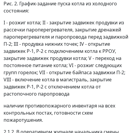
Рис. 2. График-задание пуска котла из холодного
состояния:
I - розжиг котла; II - закрытие задвижек продувки из
рассечки пароперегревателя, закрытие дренажей
пароперегревателя и паропровода перед задвижкой
П-2; III - продувка нижних точек; IV - открытие
задвижек Р-1, Р-2 с подключением котла к РРОУ,
закрытие задвижек продувки котла; V - переход на
постоянное питание котла; VI - розжиг следующих
групп горелок; VII - открытие байпаса задвижки П-2;
VIII - включение котла в магистраль, закрытие
задвижек Р-1, Р-2 с отключением котла от
растопочного паропровода
наличии противопожарного инвентаря на всех
контрольных постах, готовности схем
пожаротушения.
2.1.2. В оперативном журнале начальника смены