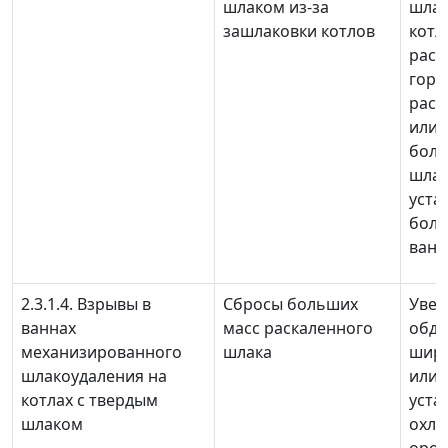
шлаком из-за
шлак
зашлаковки котлов
котл
рас
горе
расш
или 
бол
шла
уста
бол
ванн
2.3.1.4. Взрывы в
Сбросы больших
Увел
ваннах
масс раскаленного
обду
механизированного
шлака
ширм
шлакоудаления на
или 
котлах с твердым
уста
шлаком
охла