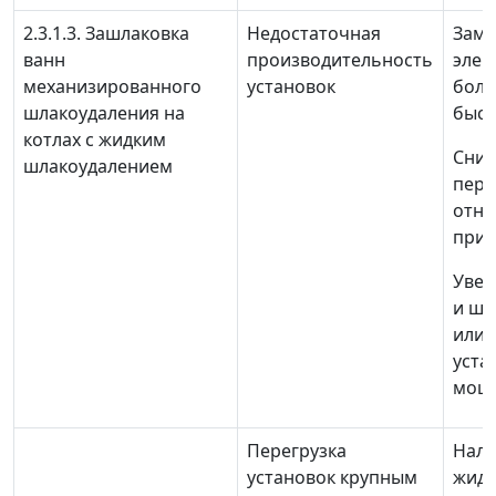
2.3.1.3. Зашлаковка
Недостаточная
Заме
ванн
производительность
элек
механизированного
установок
боле
шлакоудаления на
быс
котлах с жидким
Сниз
шлакоудалением
пере
отн
прив
Увел
и ша
или 
уста
мощ
Перегрузка
Нала
установок крупным
жидк