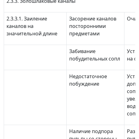
2.3.3. Золошлаковые каналы
2.3.3.1. Заиление
Засорение каналов
Очис
каналов на
посторонними
значительной длине
предметами
Забивание
Уста
побудительных сопл
на с
Недостаточное
Уста
побуждение
допо
сопл
увел
воды
сопл
Наличие подпора
Разг
пульпы со стороны
пуль