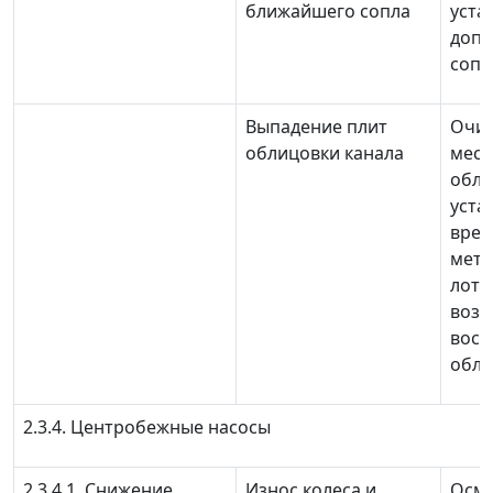
ближайшего сопла
уста
допо
сопл
Выпадение плит
Очис
облицовки канала
мест
обли
уста
вре
мета
лото
возм
восс
обли
2.3.4. Центробежные насосы
2.3.4.1. Снижение
Износ колеса и
Осмо