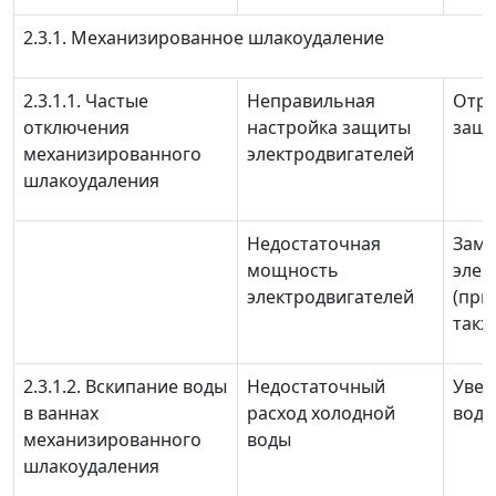
2.3.1. Механизированное шлакоудаление
2.3.1.1. Частые
Неправильная
Отре
отключения
настройка защиты
защи
механизированного
электродвигателей
шлакоудаления
Недостаточная
Заме
мощность
элек
электродвигателей
(при
такж
2.3.1.2. Вскипание воды
Недостаточный
Увел
в ваннах
расход холодной
вод
механизированного
воды
шлакоудаления