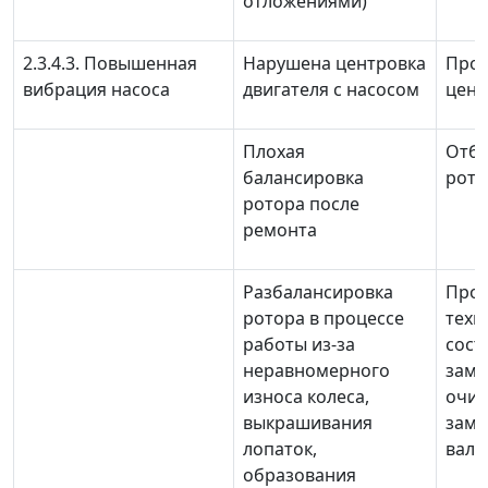
отложениями)
2.3.4.3. Повышенная
Нарушена центровка
Про
вибрация насоса
двигателя с насосом
цент
Плохая
Отба
балансировка
рото
ротора после
ремонта
Разбалансировка
Прои
ротора в процессе
техн
работы из-за
сост
неравномерного
заме
износа колеса,
очис
выкрашивания
заме
лопаток,
вал
образования