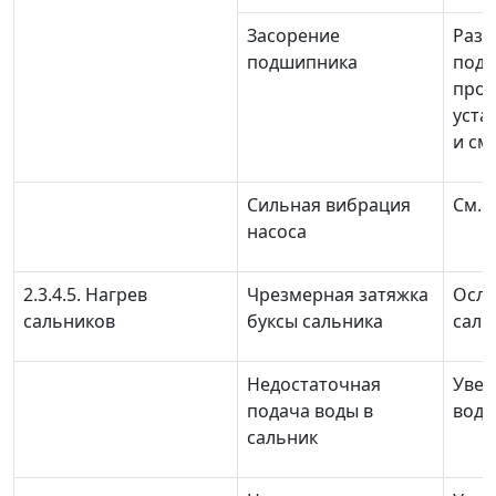
Засорение
Разо
подшипника
подш
пром
уста
и см
Сильная вибрация
См.п.
насоса
2.3.4.5. Нагрев
Чрезмерная затяжка
Осла
сальников
буксы сальника
саль
Недостаточная
Увел
подача воды в
воды
сальник