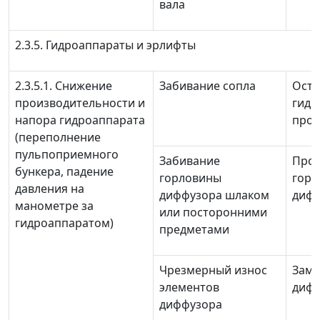
вала
2.3.5. Гидроаппараты и эрлифты
2.3.5.1. Снижение
Забивание сопла
Оста
производительности и
гидр
напора гидроаппарата
проч
(переполнение
пульпоприемного
Забивание
Проч
бункера, падение
горловины
горл
давления на
диффузора шлаком
диф
манометре за
или посторонними
гидроаппаратом)
предметами
Чрезмерный износ
Заме
элементов
диф
диффузора