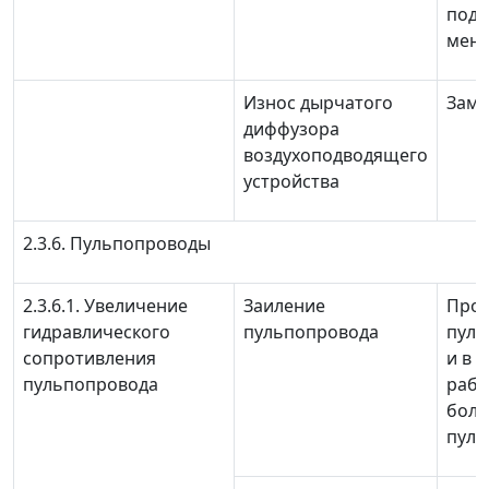
подъ
мене
Износ дырчатого
Заме
диффузора
воздухоподводящего
устройства
2.3.6. Пульпопроводы
2.3.6.1. Увеличение
Заиление
Про
гидравлического
пульпопровода
пуль
сопротивления
и в 
пульпопровода
рабо
боль
пул