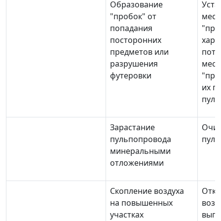
Образование
Уста
"пробок" от
мест
попадания
"про
посторонних
хара
предметов или
пото
разрушения
мест
футеровки
"про
их п
пуль
Зарастание
Очис
пульпопровода
пуль
минеральными
отложениями
Скопление воздуха
Отк
на повышенных
возд
участках
выпу