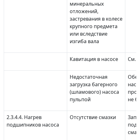
минеральных
отложений,
застревания в колесе
крупного предмета
или вследствие
изгиба вала
Кавитация в насосе
См. п
Недостаточная
Обес
загрузка багерного
насо
(шламового) насоса
прои
пульпой
не б
2.3.4.4. Нагрев
Отсутствие смазки
Запр
подшипников насоса
под
смаз