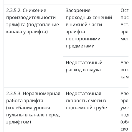
2.3.5.2. Снижение
Засорение
Оста
производительности
проходных сечений
проч
эрлифта (подтопление
в нижней части
Уста
канала у эрлифта)
эрлифта
эрли
посторонними
мета
предметами
Недостаточный
Увел
расход воздуха
возд
каме
2.3.5.3. Неравномерная
Недостаточная
Увел
работа эрлифта
скорость смеси в
эрли
(колебания уровня
подъемной трубе
умен
пульпы в канале перед
подъ
эрлифтом)
(обе
скор