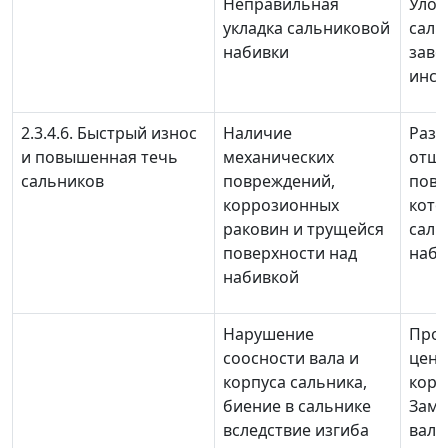
Неправильная
Улож
укладка сальниковой
саль
набивки
заво
инст
2.3.4.6. Быстрый износ
Наличие
Разо
и повышенная течь
механических
отш
сальников
повреждений,
пове
коррозионных
кото
раковин и трущейся
саль
поверхности над
наби
набивкой
Нарушение
Про
соосности вала и
цент
корпуса сальника,
корп
биение в сальнике
Заме
вследствие изгиба
вал 