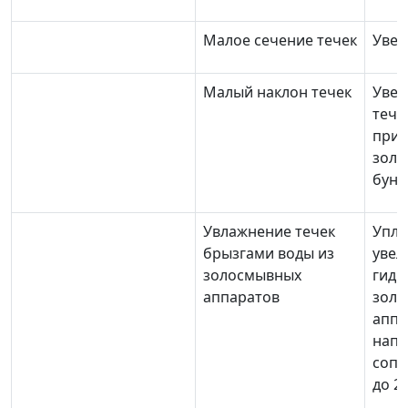
Малое сечение течек
Увел
Малый наклон течек
Увел
тече
прим
золы
бунк
Увлажнение течек
Упло
брызгами воды из
увел
золосмывных
гидр
аппаратов
зол
аппа
напо
сопл
до 2