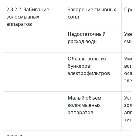
2.3.2.2. Забивание
Засорение смывных
Проч
золосмывных
сопл
аппаратов
Недостаточный
Увел
расход воды
смыв
Обвалы золы из
Умен
бункеров
встр
электрофильтров
осад
элек
Малый объем
Уста
золосмывных
зол
аппаратов
аппа
типо