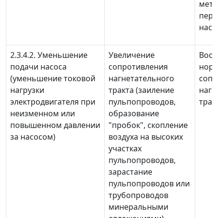
мета
пере
насо
2.3.4.2. Уменьшение
Увеличение
Восс
подачи насоса
сопротивления
нор
(уменьшение токовой
нагнетательного
сопр
нагрузки
тракта (заиление
нагн
электродвигателя при
пульпопроводов,
тракт
неизменном или
образование
повышенном давлении
"пробок", скопление
за насосом)
воздуха на высоких
участках
пульпопроводов,
зарастание
пульпопроводов или
трубопроводов
минеральными