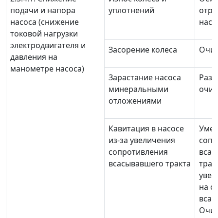
подачи и напора
уплотнений
отре
насоса (снижение
насо
токовой нагрузки
электродвигателя и
Засорение колеса
Очис
давления на
манометре насоса)
Зарастание насоса
Разо
минеральными
очис
отложениями
Кавитация в насосе
Уме
из-за увеличения
сопр
сопротивления
вса
всасывавшего тракта
трак
увел
на с
всас
Очис