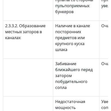
пульпоприемных
увел
бункеров
2.3.3.2. Образование
Наличие в канале
Очис
местных заторов в
посторонних
каналах
предметов или
крупного куска
шлака
Забивание
Очис
ближайшего перед
затором
побудительного
сопла
Недостаточная
Увел
мощность
сопл