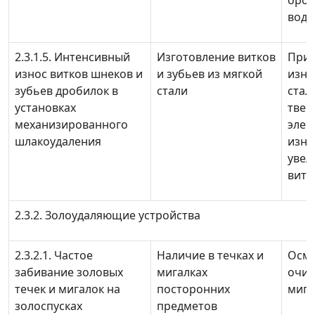
орош
водя
2.3.1.5. Интенсивный
Изготовление витков
При
износ витков шнеков и
и зубьев из мягкой
изно
зубьев дробилок в
стали
стал
установках
тве
механизированного
элек
шлакоудаления
изно
увел
витк
2.3.2. Золоудаляющие устройства
2.3.2.1. Частое
Наличие в течках и
Осмо
забивание золовых
мигалках
очис
течек и мигалок на
посторонних
мига
золоспусках
предметов