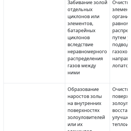
Забивание золой
Очистка
отдельных
элемент
циклонов или
органи
элементов,
равном
батарейных
распред
циклонов
путем у
вследствие
подвод
неравномерного
газоход
распределения
направ
газов между
лопаток
ними
Образование
Очистка
наростов золы
поверх
на внутренних
золоуло
поверхностях
восстан
золоуловителей
улучше
или их
теплои