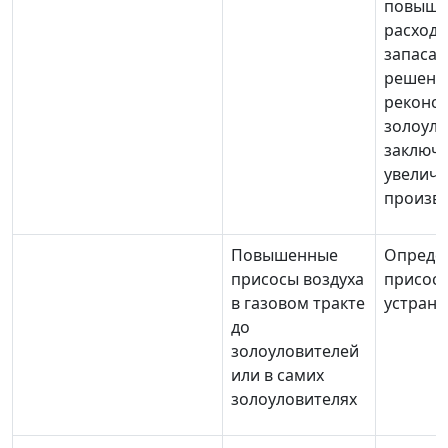
повыше
расхода
запаса 
решение
реконс
золоуло
заключ
увеличе
произв
Повышенные
Опреде
присосы воздуха
присосо
в газовом тракте
устране
до
золоуловителей
или в самих
золоуловителях