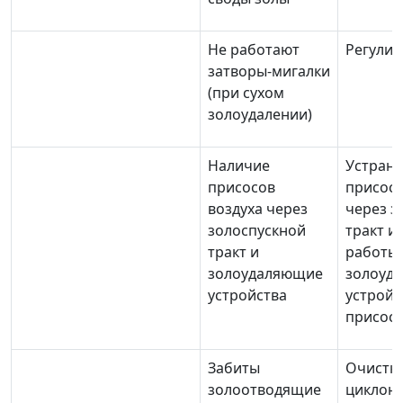
Не работают
Регулир
затворы-мигалки
(при сухом
золоудалении)
Наличие
Устран
присосов
присосо
воздуха через
через з
золоспускной
тракт и
тракт и
работы
золоудаляющие
золоуд
устройства
устройс
присос
Забиты
Очистка
золоотводящие
циклоно