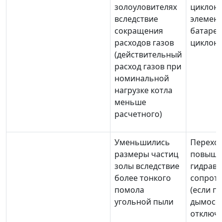
золоуловителях
циклоно
вследствие
элемен
сокращения
батаре
расходов газов
циклон
(действительный
расход газов при
номинальной
нагрузке котла
меньше
расчетного)
Уменьшились
Переход
размеры частиц
повыш
золы вследствие
гидрав
более тонкого
сопрот
помола
(если п
угольной пыли
дымосос
отключ