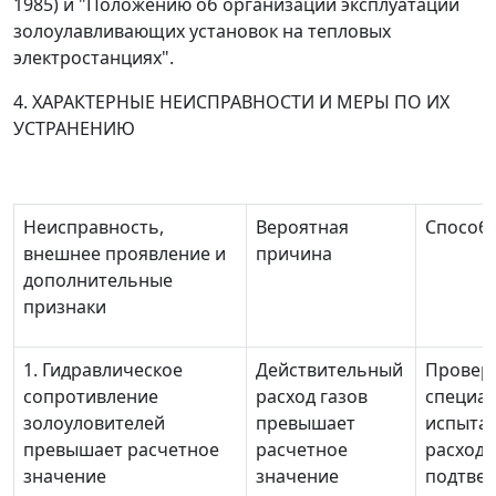
1985) и "Положению об организации эксплуатации
золоулавливающих установок на тепловых
электростанциях".
4. ХАРАКТЕРНЫЕ НЕИСПРАВНОСТИ И МЕРЫ ПО ИХ
УСТРАНЕНИЮ
Неисправность,
Вероятная
Способ 
внешнее проявление и
причина
дополнительные
признаки
1. Гидравлическое
Действительный
Провер
сопротивление
расход газов
специа
золоуловителей
превышает
испыта
превышает расчетное
расчетное
расхода
значение
значение
подтве