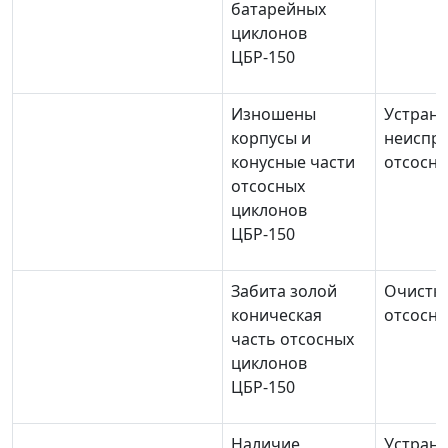
батарейных
циклонов
ЦБР-150
Изношены
Устран
корпусы и
неиспра
конусные части
отсосны
отсосных
циклонов
ЦБР-150
Забита золой
Очистка
коническая
отсосны
часть отсосных
циклонов
ЦБР-150
Наличие
Устран