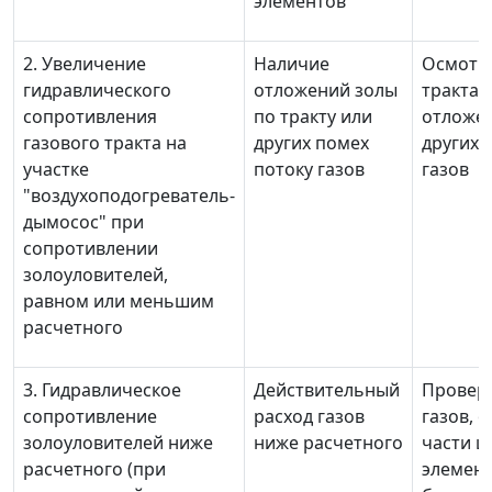
элементов
2. Увеличение
Наличие
Осмотр 
гидравлического
отложений золы
тракта,
сопротивления
по тракту или
отложен
газового тракта на
других помех
других 
участке
потоку газов
газов
"воздухоподогреватель-
дымосос" при
сопротивлении
золоуловителей,
равном или меньшим
расчетного
3. Гидравлическое
Действительный
Проверк
сопротивление
расход газов
газов, 
золоуловителей ниже
ниже расчетного
части ц
расчетного (при
элемен