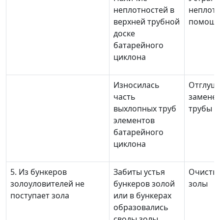
неплотностей в
неплотн
верхней трубной
помощь
доске
батарейного
циклона
Износилась
Отглуш
часть
замене
выхлопных труб
трубы э
элементов
батарейного
циклона
5. Из бункеров
Забиты устья
Очистка
золоуловителей не
бункеров золой
золы
поступает зола
или в бункерах
образовались
своды золы