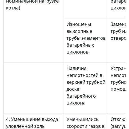
номинальной нагрузке
батаре
котла)
циклон
Изношены
Замена
выхлопные
труб ил
трубы элементов
отверст
батарейных
циклонов
Наличие
Устран
неплотностей в
неплотн
верхней трубной
трубной
доске
помощь
батарейного
циклона
4. Уменьшение выхода
Уменьшились
Отключ
уловленной золы
скорости газов в
(заглуш