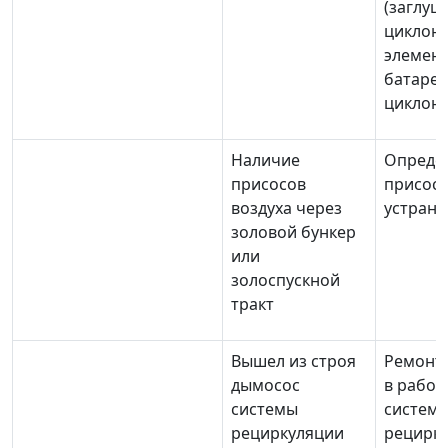
(заглуш
циклоно
элемен
батаре
циклон
Наличие
Опреде
присосов
присосо
воздуха через
устране
золовой бункер
или
золоспускной
тракт
Вышел из строя
Ремонт 
дымосос
в работ
системы
систем
рециркуляции
рецирк