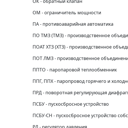
ОК - обратный клапан
ОМ - ограничитель мощности
ПА - противоаварийная автоматика
ПО ТМЗ (ТМЗ) - производственное объед
ПОАТ ХТЗ (ХТЗ) - производственное объе
ПОТ ЛМЗ - производственное объединени
ППТО - паропаровой теплообменник
ППГ, ППХ - паропровод горячего и холод
ПРД - поворотная регулирующая диафраг
ПСБУ - пускосбросное устройство
ПСБУ-СН - пускосбросное устройство соб
РД - регулятор давления