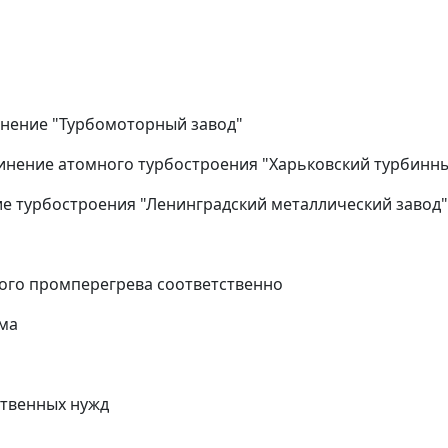
инение "Турбомоторный завод"
динение атомного турбостроения "Харьковский турбинн
е турбостроения "Ленинградский металлический завод"
ного промперегрева соответственно
ма
ственных нужд