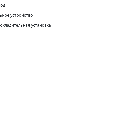
вод
ьное устройство
охладительная установка