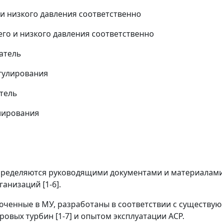
о и низкого давления соответственно
его и низкого давления соответственно
атель
егулирования
тель
улирования
С определяются руководящими документами и материала
низаций [1-6].
люченные в МУ, разработаны в соответствии с существу
ровых турбин [1-7] и опытом эксплуатации АСР.