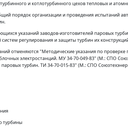
, турбинного и котлотурбинного цехов тепловых и атомн
бщий порядок организации и проведения испытаний авт
ин.
ющихся указаний заводов-изготовителей паровых турби
 систем регулирования и защиты турбин их конструкций
аний отменяются "Методические указания по проверке 
очных электростанций. МУ 34-70-049-83" (М.: СПО Союз
ровых турбин. ТИ 34-70-015-83" (М.: СПО Союзтехэнерг
ания
ю турбины