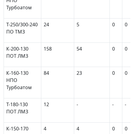
НПО
Турбоатом
T-250/300-240
24
5
0
0
ПО ТМЗ
К-200-130
158
54
0
0
ПОТ ЛМЗ
К-160-130
84
23
0
0
НПО
Турбоатом
Т-180-130
12
-
-
-
ПОТ ЛМЗ
К-150-170
4
4
0
0