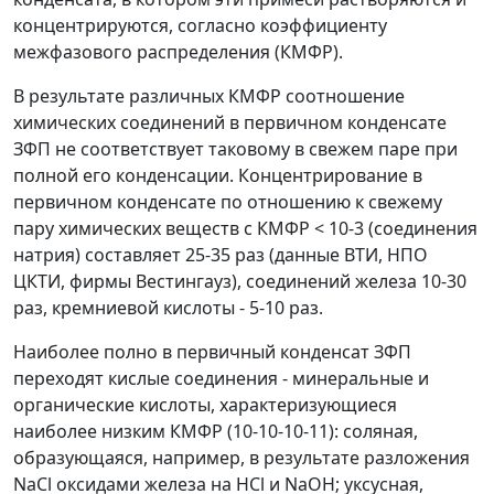
концентрируются, согласно коэффициенту
межфазового распределения (КМФР).
В результате различных КМФР соотношение
химических соединений в первичном конденсате
ЗФП не соответствует таковому в свежем паре при
полной его конденсации. Концентрирование в
первичном конденсате по отношению к свежему
пару химических веществ с КМФР < 10
-3
(соединения
натрия) составляет 25-35 раз (данные ВТИ, НПО
ЦКТИ, фирмы Вестингауз), соединений железа 10-30
раз, кремниевой кислоты - 5-10 раз.
Наиболее полно в первичный конденсат ЗФП
переходят кислые соединения - минеральные и
органические кислоты, характеризующиеся
наиболее низким КМФР (10
-10
-10
-11
): соляная,
образующаяся, например, в результате разложения
NaCl оксидами железа на НСl и NaOH; уксусная,