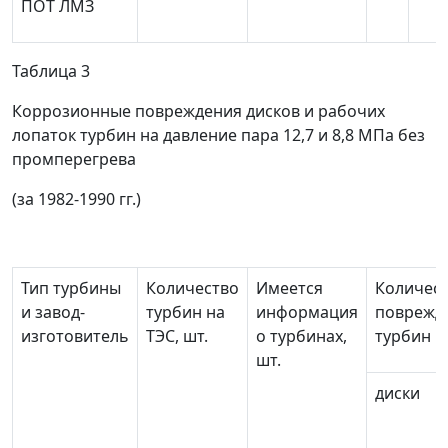
ПОТ ЛМЗ
Таблица 3
Коррозионные повреждения дисков и рабочих
лопаток турбин на давление пара 12,7 и 8,8 МПа без
промперегрева
(за 1982-1990 гг.)
Тип турбины
Количество
Имеется
Количес
и завод-
турбин на
информация
поврежд
изготовитель
ТЭС, шт.
о турбинах,
турбин
шт.
диски