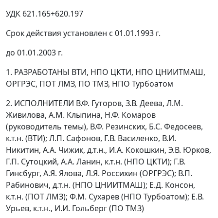
УДК 621.165+620.197
Срок действия установлен с 01.01.1993 г.
до 01.01.2003 г.
1. РАЗРАБОТАНЫ ВТИ, НПО ЦКТИ, НПО ЦНИИТМАШ,
ОРГРЭС, ПОТ ЛМЗ, ПО ТМЗ, НПО Турбоатом
2. ИСПОЛНИТЕЛИ В.Ф. Гуторов, З.В. Деева, Л.М.
Живилова, А.М. Клыпина, Н.Ф. Комаров
(руководитель темы), В.Ф. Резинских, Б.С. Федосеев,
к.т.н. (ВТИ); Л.П. Сафонов, Г.В. Василенко, В.И.
Никитин, А.А. Чижик, д.т.н., И.А. Кокошкин, Э.В. Юрков,
Г.П. Сутоцкий, А.А. Ланин, к.т.н. (НПО ЦКТИ); Г.В.
Гинсбург, А.Я. Ялова, Л.Я. Россихин (ОРГРЭС); В.П.
Рабинович, д.т.н. (НПО ЦНИИТМАШ); Е.Д. Консон,
к.т.н. (ПОТ ЛМЗ); Ф.М. Сухарев (НПО Турбоатом); Е.В.
Урьев, к.т.н., И.И. Гольберг (ПО ТМЗ)