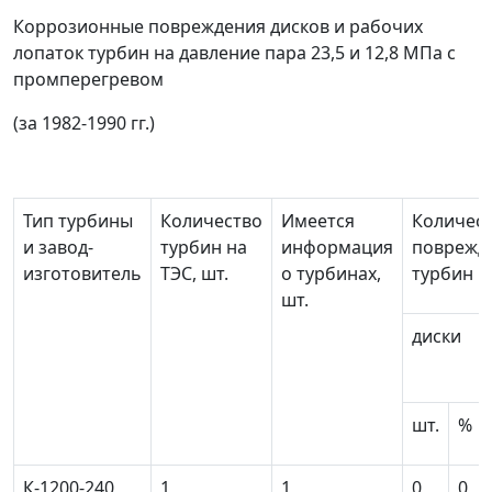
Коррозионные повреждения дисков и рабочих
лопаток турбин на давление пара 23,5 и 12,8 МПа с
промперегревом
(за 1982-1990 гг.)
Тип турбины
Количество
Имеется
Количес
и завод-
турбин на
информация
поврежд
изготовитель
ТЭС, шт.
о турбинах,
турбин
шт.
диски
шт.
%
К-1200-240
1
1
0
0