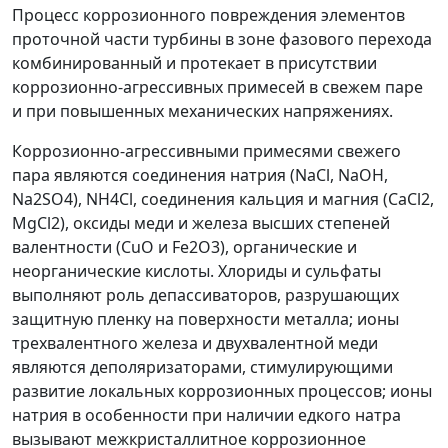
Процесс коррозионного повреждения элементов
проточной части турбины в зоне фазового перехода
комбинированный и протекает в присутствии
коррозионно-агрессивных примесей в свежем паре
и при повышенных механических напряжениях.
Коррозионно-агрессивными примесями свежего
пара являются соединения натрия (NaCl, NaOH,
Na
2
SO
4
), NН
4
Сl, соединения кальция и магния (СаСl
2
,
МgСl
2
), оксиды меди и железа высших степеней
валентности (СuO и Fе
2
O
3
), органические и
неорганические кислоты. Хлориды и сульфаты
выполняют роль депассиваторов, разрушающих
защитную пленку на поверхности металла; ионы
трехвалентного железа и двухвалентной меди
являются деполяризаторами, стимулирующими
развитие локальных коррозионных процессов; ионы
натрия в особенности при наличии едкого натра
вызывают межкристаллитное коррозионное