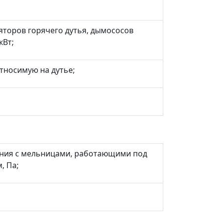
яторов горячего дутья, дымососов
кВт;
тносимую на дутье;
ения с мельницами, работающими под
, Па;