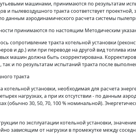
утьевыми машинами, принимаются по результатам исп
одов и пылевоздушного тракта соответствует проектной,
по данным аэродинамического расчета системы пылепр
ности принимаются по настоящим Методическим указа
лось сопротивление тракта котельной установки (рекон
еров и др.) или при переводе на другой вид топлива из
евых машин должна быть скорректирована. Корректиров
 так и по результатам испытаний тракта после выполне
шного тракта
та котельной установки, необходимая для расчета энерг
етырех нагрузках, а при их отсутствии - по данным аэр
ах (обычно 30, 50, 70, 100 % номинальной). Энергетичес
струкции по эксплуатации котельной установки, значени
ейно зависящим от нагрузки в промежутке между сосед