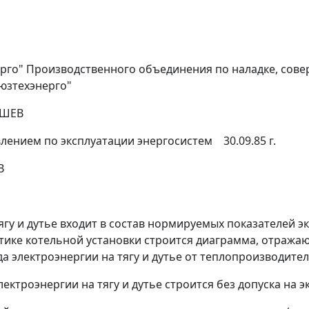
го" Производственного объединения по наладке, сове
оюзтехэнерго"
ЫШЕВ
ением по эксплуатации энергосистем 30.09.85 г.
В
тягу и дутье входит в состав нормируемых показателей
истике котельной установки строится диаграмма, отра
а электроэнергии на тягу и дутье от теплопроизводител
лектроэнергии на тягу и дутье строится без допуска на 