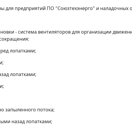
ны для предприятий ПО "Союзтехэнерго" и наладочных 
новки - система вентиляторов для организации движения
сокращения:
еред лопатками;
и;
азад лопатками;
и;
но запыленного потока;
утыми назад лопатками;