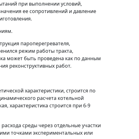
ытаний при выполнении условий,
 значения ее сопротивлений и давление
иготовления.
ниям.
струкция пароперегревателя,
менился режим работы тракта,
ка может быть проведена как по данным
ния реконструктивных работ.
етической характеристики, строится по
одинамического расчета котельной
кая, характеристика строится при 6-9
е расхода среды через отдельные участки
ними точками экспериментальных или