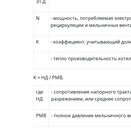
Э
Т.Д
N
- мощность, потребляемая электр
рециркуляции и мельничных венти
K
- коэффициент, учитывающий долю
- тепло производительность котел
K
= Н
Д
/ Р
МВ
,
где
- сопротивление напорного трак
Н
Д
разрежением, или среднее сопроти
P
МВ
- полное давление мельничного в