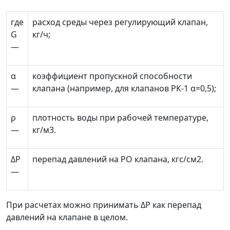
где
расход среды через регулирующий клапан,
G
кг/ч;
—
α
коэффициент пропускной способности
—
клапана (например, для клапанов РК-1
α
=0,5);
ρ
плотность воды при рабочей температуре,
—
кг/м
3
.
Δ
Р
перепад давлений на РО клапана, кгс/см
2
.
—
При расчетах можно принимать
Δ
Р
как перепад
давлений на клапане в целом.