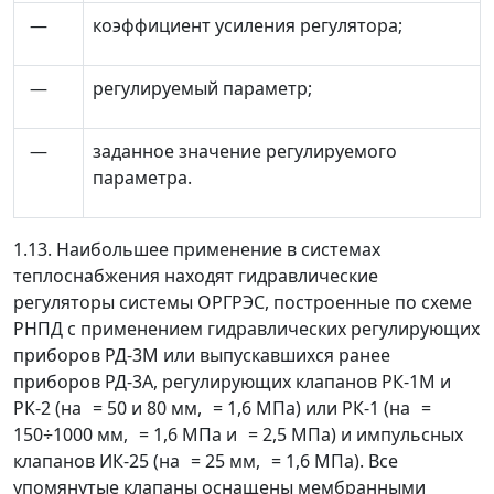
—
коэффициент усиления регулятора;
—
регулируемый параметр;
—
заданное значение регулируемого
параметра.
1.13. Наибольшее применение в системах
теплоснабжения находят гидравлические
регуляторы системы ОРГРЭС, построенные по схеме
РНПД с применением гидравлических регулирующих
приборов РД-3М или выпускавшихся ранее
приборов РД-3А, регулирующих клапанов РК-1М и
РК-2 (на
= 50 и 80 мм,
= 1,6 МПа) или РК-1 (на
=
150
÷
1000 мм,
= 1,6 МПа и
= 2,5 МПа) и импульсных
клапанов ИК-25 (на
= 25 мм,
= 1,6 МПа). Все
упомянутые клапаны оснащены мембранными