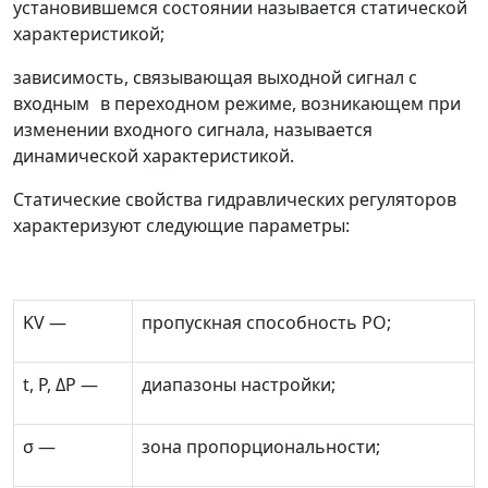
установившемся состоянии называется статической
характеристикой;
зависимость, связывающая выходной сигнал с
входным
в переходном режиме, возникающем при
изменении входного сигнала, называется
динамической характеристикой.
Статические свойства гидравлических регуляторов
характеризуют следующие параметры:
K
V
—
пропускная способность РО;
t
,
P
,
Δ
P
—
диапазоны настройки;
σ
—
зона пропорциональности;