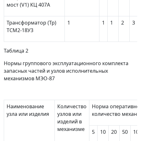
мост (V
1
) КЦ 407А
Трансформатор (Тр)
1
1
1
2
3
ТСМ2-18У3
Таблица 2
Нормы группового эксплуатационного комплекта
запасных частей и узлов исполнительных
механизмов МЭО-87
Наименование
Количество
Норма оперативног
узла или изделия
узлов или
количество механиз
изделий в
механизме
5
10
20
50
10