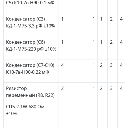
С
5
) К10-7в-Н90-0,1 мФ
Конденсатор (С
3
)
1
1
1
2
4
КД-1-М75-3,3 рФ ±10%
Конденсатор (С
6
)
1
1
1
2
4
КД-1-М75-220 рФ ±10%
Конденсатор (С
7
-С
10
)
4
1
2
3
4
К10-7в-Н90-0,22 мФ
Резистор
2
1
2
3
4
переменный (R
8
, R
22
)
СП5-2-1W-680 Ом
±10%