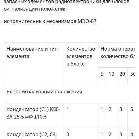
запасных элементов радиоэлектроники для блоков
сигнализации положения
исполнительных механизмов МЭО-87
Наименование и тип
Количество
Норма операти
элемента
элементов
количество бло
в блоке
5
10
20
50
Блок сигнализации положения
Конденсатор (С
1
) К50-
1
1
2
3
5
3A-25-5 мФ ±10%
Конденсатор (С
2
, С
4
,
3
1
2
3
4