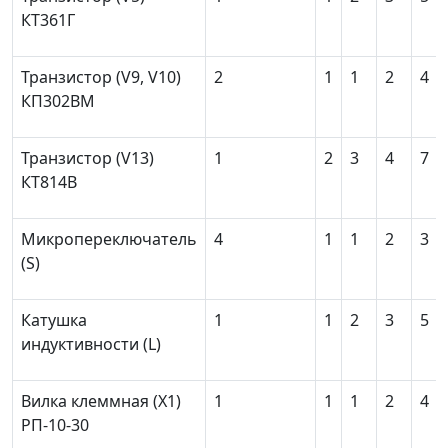
КТ361Г
Транзистор (V
9
, V
10
)
2
1
1
2
4
КП302ВМ
Транзистор (V
13
)
1
2
3
4
7
КT814B
Микропереключатель
4
1
1
2
3
(S)
Катушка
1
1
2
3
5
индуктивности (L)
Вилка клеммная (X
1
)
1
1
1
2
4
РП-10-30