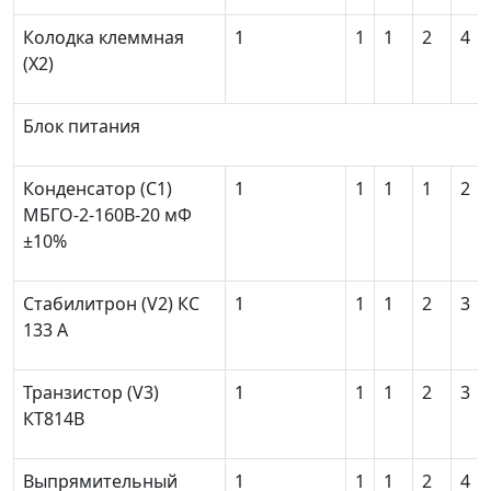
Колодка клеммная
1
1
1
2
4
(X
2
)
Блок питания
Конденсатор (С
1
)
1
1
1
1
2
МБГО-2-160В-20 мФ
±10%
Стабилитрон (V
2
) КС
1
1
1
2
3
133 А
Транзистор (V
3
)
1
1
1
2
3
КT814B
Выпрямительный
1
1
1
2
4