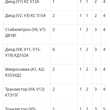
Диод (V
1
) КС 512А
1
1
1
2
4
Диод (V
2
, V
3
) КС 515А
2
1
1
2
4
Стабилитрон (V
6
, V
7
)
2
1
2
3
4
Д818Г
Диод (V
8
, V
11
, V
15
-
6
1
2
3
4
V
18
) КД102А
Микросхема (А
1
, A
2
)
2
1
2
3
4
К553УД2
Транзистор (V
4
, V
12
)
2
1
2
3
4
КТ315Г
Транзистор (V
5
)
1
1
2
3
5