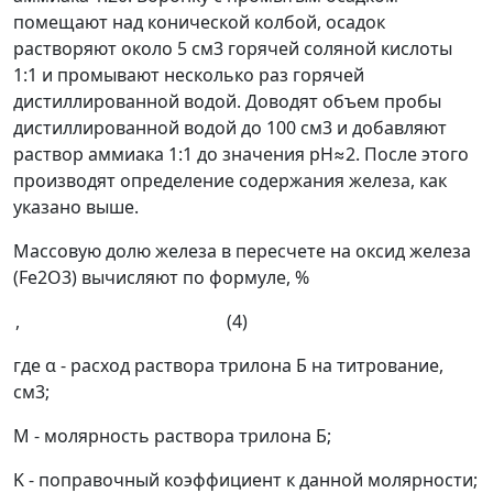
помещают над конической колбой, осадок
растворяют около 5 см
3
горячей соляной кислоты
1:1 и промывают несколько раз горячей
дистиллированной водой. Доводят объем пробы
дистиллированной водой до 100 см
3
и добавляют
раствор аммиака 1:1 до значения рН
≈
2. После этого
производят определение содержания железа, как
указано выше.
Массовую долю железа в пересчете на оксид железа
(Fe
2
O
3
) вычисляют по формуле, %
, (4)
где
α
- расход раствора трилона Б на титрование,
см
3
;
M
- молярность раствора трилона Б;
K
- поправочный коэффициент к данной молярности;