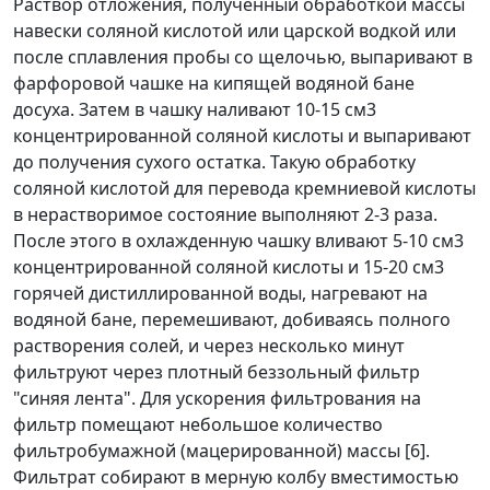
Раствор отложения, полученный обработкой массы
навески соляной кислотой или царской водкой или
после сплавления пробы со щелочью, выпаривают в
фарфоровой чашке на кипящей водяной бане
досуха. Затем в чашку наливают 10-15 см
3
концентрированной соляной кислоты и выпаривают
до получения сухого остатка. Такую обработку
соляной кислотой для перевода кремниевой кислоты
в нерастворимое состояние выполняют 2-3 раза.
После этого в охлажденную чашку вливают 5-10 см
3
концентрированной соляной кислоты и 15-20 см
3
горячей дистиллированной воды, нагревают на
водяной бане, перемешивают, добиваясь полного
растворения солей, и через несколько минут
фильтруют через плотный беззольный фильтр
"синяя лента". Для ускорения фильтрования на
фильтр помещают небольшое количество
фильтробумажной (мацерированной) массы [6].
Фильтрат собирают в мерную колбу вместимостью