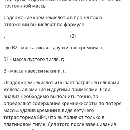
постоянной массы.
Содержание кремнекислоты в процентах в
отложении вычисляют по формуле
, (2)
где
В
2
- масса тигля с двуокисью кремния, г;
В
1
- масса пустого тигля, г;
В
- масса навески накипи, г.
Осадок кремнекислоты бывает загрязнен следами
железа, алюминия и другими примесями. Если
анализ необходимо выполнить точно, то
определяют содержание кремнекислоты по потере
массы, удалив кремний в виде летучего
тетрафторида SiF
4
, что выполняют только в
платиновом тигле. Для этого после взвешивания