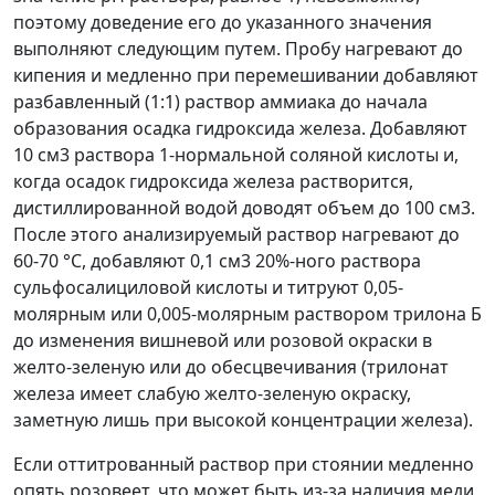
поэтому доведение его до указанного значения
выполняют следующим путем. Пробу нагревают до
кипения и медленно при перемешивании добавляют
разбавленный (1:1) раствор аммиака до начала
образования осадка гидроксида железа. Добавляют
10 см
3
раствора 1-нормальной соляной кислоты и,
когда осадок гидроксида железа растворится,
дистиллированной водой доводят объем до 100 см
3
.
После этого анализируемый раствор нагревают до
60-70 °С, добавляют 0,1 см
3
20%-ного раствора
сульфосалициловой кислоты и титруют 0,05-
молярным или 0,005-молярным раствором трилона Б
до изменения вишневой или розовой окраски в
желто-зеленую или до обесцвечивания (трилонат
железа имеет слабую желто-зеленую окраску,
заметную лишь при высокой концентрации железа).
Если оттитрованный раствор при стоянии медленно
опять розовеет, что может быть из-за наличия меди,