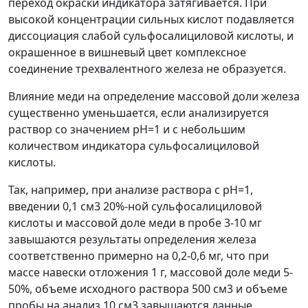
переход окраски индикатора затягивается. При
высокой концентрации сильных кислот подавляется
диссоциация слабой сульфосалициловой кислоты, и
окрашенное в вишневый цвет комплексное
соединение трехвалентного железа не образуется.
Влияние меди на определение массовой доли железа
существенно уменьшается, если анализируется
раствор со значением рН=1 и с небольшим
количеством индикатора сульфосалициловой
кислоты.
Так, например, при анализе раствора с рН=1,
введении 0,1 см
3
20%-ной сульфосалициловой
кислоты и массовой доле меди в пробе 3-10 мг
завышаются результаты определения железа
соответственно примерно на 0,2-0,6 мг, что при
массе навески отложения 1 г, массовой доле меди 5-
50%, объеме исходного раствора 500 см
3
и объеме
пробы на анализ 10 см
3
завышаются данные