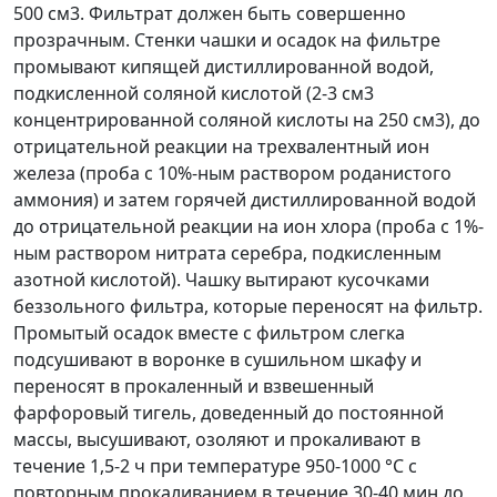
500 см
3
. Фильтрат должен быть совершенно
прозрачным. Стенки чашки и осадок на фильтре
промывают кипящей дистиллированной водой,
подкисленной соляной кислотой (2-3 см
3
концентрированной соляной кислоты на 250 см
3
), до
отрицательной реакции на трехвалентный ион
железа (проба с 10%-ным раствором роданистого
аммония) и затем горячей дистиллированной водой
до отрицательной реакции на ион хлора (проба с 1%-
ным раствором нитрата серебра, подкисленным
азотной кислотой). Чашку вытирают кусочками
беззольного фильтра, которые переносят на фильтр.
Промытый осадок вместе с фильтром слегка
подсушивают в воронке в сушильном шкафу и
переносят в прокаленный и взвешенный
фарфоровый тигель, доведенный до постоянной
массы, высушивают, озоляют и прокаливают в
течение 1,5-2 ч при температуре 950-1000 °С с
повторным прокаливанием в течение 30-40 мин до