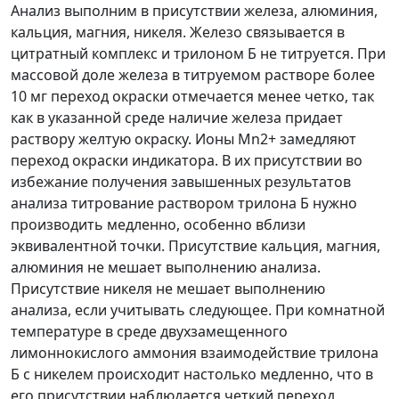
Анализ выполним в присутствии железа, алюминия,
кальция, магния, никеля. Железо связывается в
цитратный комплекс и трилоном Б не титруется. При
массовой доле железа в титруемом растворе более
10 мг переход окраски отмечается менее четко, так
как в указанной среде наличие железа придает
раствору желтую окраску. Ионы Mn
2+
замедляют
переход окраски индикатора. В их присутствии во
избежание получения завышенных результатов
анализа титрование раствором трилона Б нужно
производить медленно, особенно вблизи
эквивалентной точки. Присутствие кальция, магния,
алюминия не мешает выполнению анализа.
Присутствие никеля не мешает выполнению
анализа, если учитывать следующее. При комнатной
температуре в среде двухзамещенного
лимоннокислого аммония взаимодействие трилона
Б с никелем происходит настолько медленно, что в
его присутствии наблюдается четкий переход