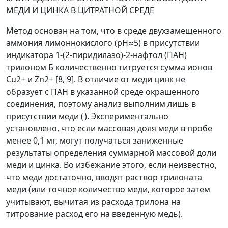
МЕДИ И ЦИНКА В ЦИТРАТНОЙ СРЕДЕ
Метод основан на том, что в среде двухзамещенного
аммония лимоннокислого (рН
≈
5) в присутствии
индикатора 1-(2-пиридилазо)-2-нафтол (ПАН)
трилоном Б количественно титруется сумма ионов
Cu
2+
и Zn
2+
[8, 9]. В отличие от меди цинк не
образует с ПАН в указанной среде окрашенного
соединения, поэтому анализ выполним лишь в
присутствии меди (
). Экспериментально
установлено, что если массовая доля меди в пробе
менее 0,1 мг, могут получаться заниженные
результаты определения суммарной массовой доли
меди и цинка. Во избежание этого, если неизвестно,
что меди достаточно, вводят раствор трилоната
меди (или точное количество меди, которое затем
учитывают, вычитая из расхода трилона на
титрование расход его на введенную медь).