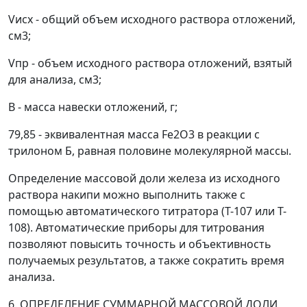
V
исх
- общий объем исходного раствора отложений,
см
3
;
V
пр
- объем исходного раствора отложений, взятый
для анализа, см
3
;
B
- масса навески отложений, г;
79,85 - эквивалентная масса Fe
2
O
3
в реакции с
трилоном Б, равная половине молекулярной массы.
Определение массовой доли железа из исходного
раствора накипи можно выполнить также с
помощью автоматического титратора (T-107 или T-
108). Автоматические приборы для титрования
позволяют повысить точность и объективность
получаемых результатов, а также сократить время
анализа.
6. ОПРЕДЕЛЕНИЕ СУММАРНОЙ МАССОВОЙ ДОЛИ