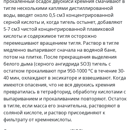
прокаленный осадок двуокиси кремния смачивают в
тигле несколькими каплями дистиллированной
воды, вводят около 0,5 см
3
концентрированной
серной кислоты и, когда тигель остынет, добавляют
5-7 см
3
чистой концентрированной плавиковой
кислоты и содержимое тигля осторожно
перемешивают вращением тигля. Раствор в тигле
медленно выпаривают сначала на водяной бане,
потом на плитке. После прекращения выделения
белого дыма (серного ангидрида SO
3
) тигель с
остатком прокаливают при 950-1000 °С в течение 30-
40 мин, охлаждают в эксикаторе и взвешивают. Когда
имеются опасения, что не вся двуокись кремния
превратилась в тетрафторид, обработку кислотами с
выпариванием и прокаливанием повторяют. Остаток
в тигле, если масса его значительна, растворяют в
соляной кислоте, и раствор присоединяют к
фильтрату от кремнекислоты.