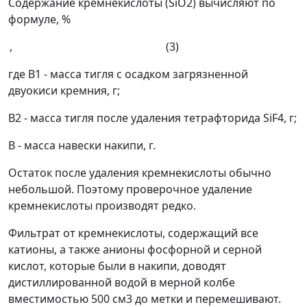
Содержание кремнекислоты (SiO
2
) вычисляют по
формуле, %
, (3)
где
В
1
- масса тигля с осадком загрязненной
двуокиси кремния, г;
В
2
- масса тигля после удаления тетрафторида SiF
4
, г;
В
- масса навески накипи, г.
Остаток после удаления кремнекислоты обычно
небольшой. Поэтому проверочное удаление
кремнекислоты производят редко.
Фильтрат от кремнекислоты, содержащий все
катионы, а также анионы фосфорной и серной
кислот, которые были в накипи, доводят
дистиллированной водой в мерной колбе
вместимостью 500 см
3
до метки и перемешивают.