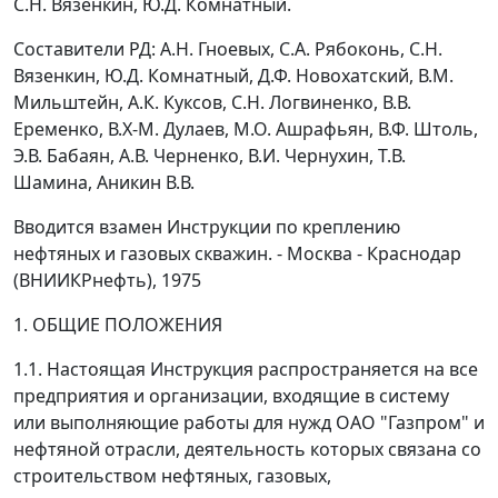
С.Н. Вязенкин, Ю.Д. Комнатный.
Составители РД: А.Н. Гноевых, С.А. Рябоконь, С.Н.
Вязенкин, Ю.Д. Комнатный, Д.Ф. Новохатский, В.М.
Мильштейн, А.К. Куксов, С.Н. Логвиненко, В.В.
Еременко, В.Х-М. Дулаев, М.О. Ашрафьян, В.Ф. Штоль,
Э.В. Бабаян, А.В. Черненко, В.И. Чернухин, Т.В.
Шамина, Аникин В.В.
Вводится взамен Инструкции по креплению
нефтяных и газовых скважин. - Москва - Краснодар
(ВНИИКРнефть), 1975
1. ОБЩИЕ ПОЛОЖЕНИЯ
1.1. Настоящая Инструкция распространяется на все
предприятия и организации, входящие в систему
или выполняющие работы для нужд ОАО "Газпром" и
нефтяной отрасли, деятельность которых связана со
строительством нефтяных, газовых,