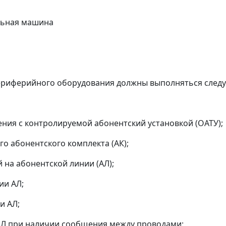
льная машина
риферийного оборудования должны выполняться след
ения с контролируемой абонентский установкой (ОАТУ);
о абонентского комплекта (АК);
 на абонентской линии (АЛ);
ии АЛ;
и АЛ;
АЛ при наличии сообщения между проводами;