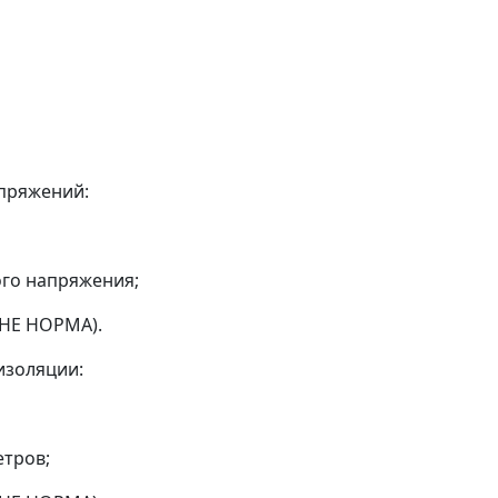
апряжений:
ого напряжения;
/НЕ НОРМА).
изоляции:
етров;