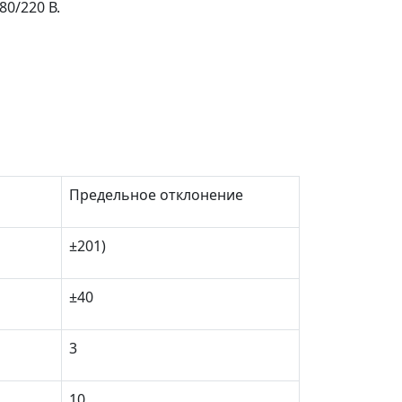
0/220 В.
Предельное отклонение
±20
1)
±40
3
10