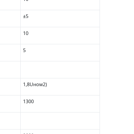
±5
10
5
1,8U
ном
2)
1300