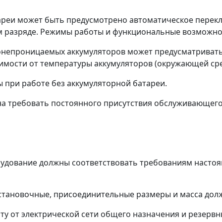
ареи может быть предусмотрено автоматическое перек
м разряде. Режимы работы и функциональные возможнос
зонепроницаемых аккумуляторов может предусматриват
имости от температуры аккумуляторов (окружающей сре
ы при работе без аккумуляторной батареи.
жна требовать постоянного присутствия обслуживающего
борудование должны соответствовать требованиям насто
 установочные, присоединительные размеры и масса долж
оту от электрической сети общего назначения и резерв