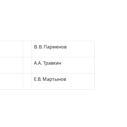
В. В. Парменов
А.А. Травкин
Е.В. Мартынов