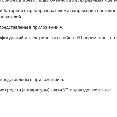
торной батареей, подключенной во всех режимах к цепи
ной батареей с преобразователями напряжения постоянн
зователей.
представлены в приложении А.
онфигураций и электрических свойств УП переменного то
представлены в приложении Б.
х средств (аппаратуры) связи УП подразделяются на: