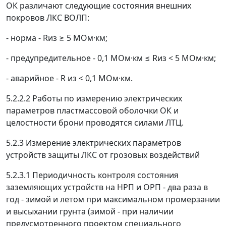
ОК различают следующие состояния внешних
покровов ЛКС ВОЛП:
- норма - R
из
≥
5 МОм·км;
- предупредительное - 0,1 МОм·км
≤
R
из
< 5 МОм·км;
- аварийное - R
из
< 0,1 МОм·км.
5.2.2.2 Работы по измерению электрических
параметров пластмассовой оболочки ОК и
целостности брони проводятся силами ЛТЦ.
5.2.3 Измерение электрических параметров
устройств защиты ЛКС от грозовых воздействий
5.2.3.1 Периодичность контроля состояния
заземляющих устройств на НРП и ОРП - два раза в
год - зимой и летом при максимальном промерзании
и высыхании грунта (зимой - при наличии
предусмотренного проектом специального