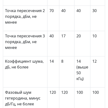
Точка пересечения 2
70
40
40
30
порядка, дБм, не
менее
Точка пересечения 3
40
17
20
10
порядка, дБм, не
менее
Коэффициент шума,
14
8
14
12
дБ, не более
(выше
50
кГц)
Фазовый шум
120
120
100
100
гетеродина, минус
дБ/Гц, не более