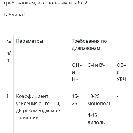
требованиям, изложенным в табл.2.
Таблица 2
№
Параметры
Требования по
диапазонам
п/
п
ОНЧ
СЧ и ВЧ
ОВЧ
и
и
НЧ
УВЧ
1
Коэффициент
15-
10-25
-
усиления антенны,
25
монополь
дБ рекомендуемое
4-15
значение
диполь