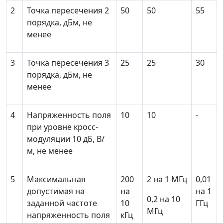
2
Точка пересечения 2
50
50
55
порядка, дБм, не
менее
3
Точка пересечения 3
25
25
30
порядка, дБм, не
менее
4
Напряженность поля
10
10
-
при уровне кросс-
модуляции 10 дБ, В/
м, не менее
5
Максимальная
200
2 на 1 МГц
0,01
допустимая на
на
на 1
0,2 на 10
заданной частоте
10
ГГц
МГц
напряженность поля
кГц