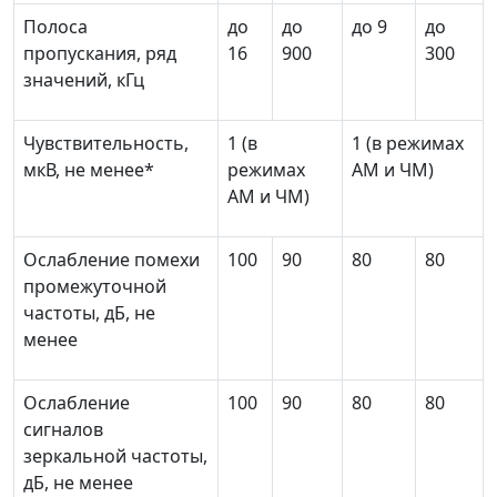
Полоса
до
до
до 9
до
пропускания, ряд
16
900
300
значений, кГц
Чувствительность,
1 (в
1 (в режимах
мкВ, не менее*
режимах
AM и ЧМ)
AM и ЧМ)
Ослабление помехи
100
90
80
80
промежуточной
частоты, дБ, не
менее
Ослабление
100
90
80
80
сигналов
зеркальной частоты,
дБ, не менее