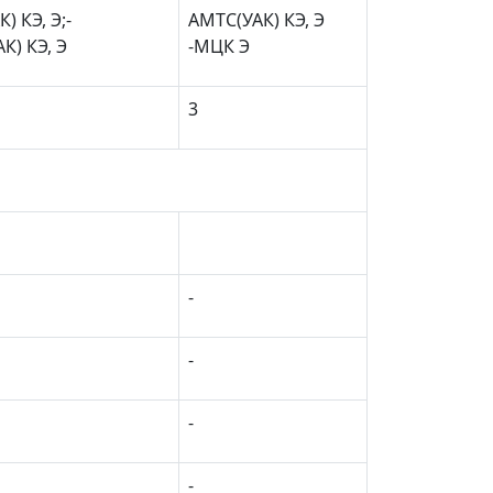
) КЭ, Э;-
АМТС(УАК) КЭ, Э
К) КЭ, Э
-МЦК Э
3
-
-
-
-