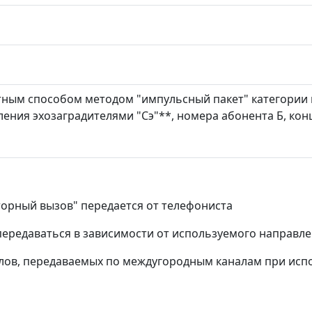
ым способом методом "импульсный пакет" категории выз
авления эхозаградителями "Сэ"**, номера абонента Б, ко
торный вызов" передается от телефониста
 передаваться в зависимости от используемого направл
алов, передаваемых по междугородным каналам при ис