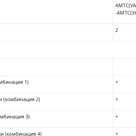
АМТС(УАК
-АМТС(УА
2
омбинация 1)
+
и (комбинация 2)
+
омбинация 3)
+
ии (комбинация 4)
+