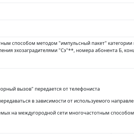
ым способом методом "импульсный пакет" категории выз
авления эхозаградителями "Сэ"**, номера абонента Б, ко
торный вызов" передается от телефониста
 передаваться в зависимости от используемого направл
аемых на междугородной сети многочастотным способом