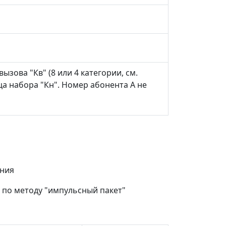
ова "Кв" (8 или 4 категории, см.
нца набора "Кн". Номер абонента А не
ения
 по методу "импульсный пакет"