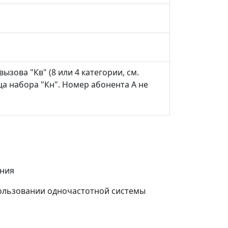
ова "Кв" (8 или 4 категории, см.
нца набора "Кн". Номер абонента А не
ения
пользовании одночастотной системы