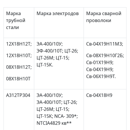
Марка
Марка электродов
Марка сварной
трубной
проволоки
стали
12Х18Н12Т;
ЭА-400/10У;
Св-04Х19Н11М3;
ЭФ-400/10Т; ЦТ-26;
12Х18Н10Т;
Св-08Х19Н10Г2Б;
ЦТ-26М; ЦТ-15;
Св-01Х19Н9;
ЦТ-15К.
08Х18Н12Т;
Св-04Х19Н9;
Св-06Х19Н9Т.
08Х18Н10Т
А312ТР304
ЭА-400/10У;
Св-04Х18Н9
ЭА-400/10Т; ЦТ-26;
ЦТ-26М; ЦТ-15;
ЦТ-15К; NСА- 309*;
NТСIА4829 кв**