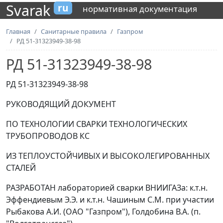
Svarak
ru
нормативная документация
Главная
Санитарные правила
Газпром
РД 51-31323949-38-98
РД 51-31323949-38-98
РД 51-31323949-38-98
РУКОВОДЯЩИЙ ДОКУМЕНТ
ПО ТЕХНОЛОГИИ СВАРКИ ТЕХНОЛОГИЧЕСКИХ
ТРУБОПРОВОДОВ КС
ИЗ ТЕПЛОУСТОЙЧИВЫХ И ВЫСОКОЛЕГИРОВАННЫХ
СТАЛЕЙ
РАЗРАБОТАН лабораторией сварки ВНИИГАЗа: к.т.н.
Эффендиевым Э.Э. и к.т.н. Чашиным С.М. при участии
Рыбакова А.И. (ОАО "Газпром"), Голдобина В.А. (п.