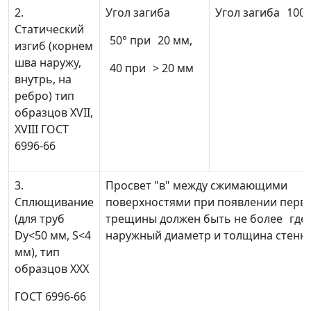
2.
Угол загиба
Угол загиба
100°
Статический
50° при
20 мм,
изгиб (корнем
шва наружу,
40 при
> 20 мм
внутрь, на
ребро) тип
образцов XVII,
XVIII ГОСТ
6996-66
3.
Просвет "в" между сжимающими
Сплющивание
поверхностями при появлении перв
(для труб
трещины должен быть не более
где
Dy<50 мм, S<4
наружный диаметр и толщина стенк
мм), тип
образцов XXX
ГОСТ 6996-66