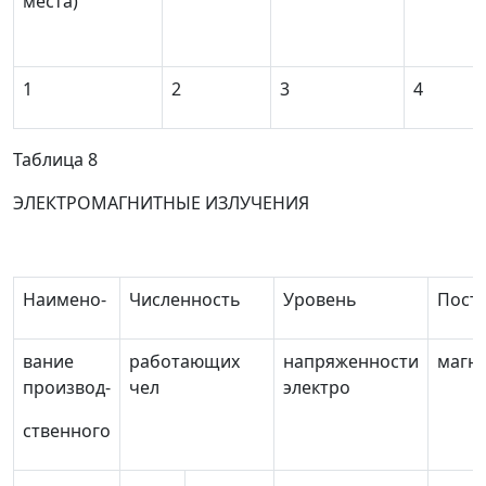
места)
1
2
3
4
Таблица 8
ЭЛЕКТРОМАГНИТНЫЕ ИЗЛУЧЕНИЯ
Наимено-
Численность
Уровень
Пост
вание
работающих
напряженности
магн
производ-
чел
электро
ственного