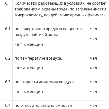
6.
Количество работающих в условиях, не соотве
требованиям охраны труда (по загрязненности,
микроклимату, воздействию вредных физических
6.1
по содержанию вредных веществ в
чел
воздухе рабочей зоны,
чел
- в т.ч. женщин
6.2
по температуре воздуха,
чел
- в т.ч. женщин
чел
6.3
по скорости движения воздуха,
чел
- в т.ч. женщин
чел
6.4
по относительной влажности
чел