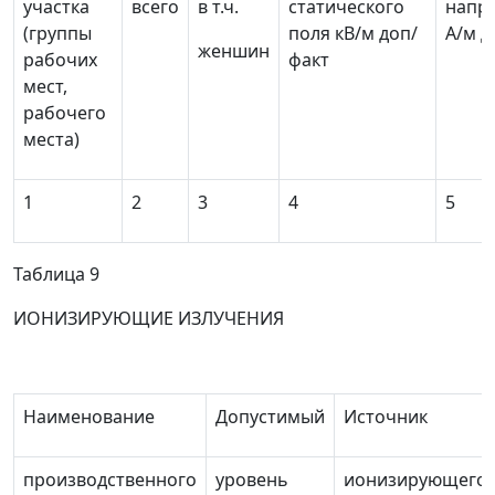
участка
всего
в т.ч.
статического
напр
(группы
поля кВ/м доп/
А/м д
женшин
рабочих
факт
мест,
рабочего
места)
1
2
3
4
5
Таблица 9
ИОНИЗИРУЮЩИЕ ИЗЛУЧЕНИЯ
Наименование
Допустимый
Источник
производственного
уровень
ионизирующего