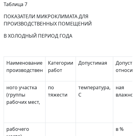
Таблица 7
ПОКАЗАТЕЛИ МИКРОКЛИМАТА ДЛЯ
ПРОИЗВОДСТВЕННЫХ ПОМЕЩЕНИЙ
В ХОЛОДНЫЙ ПЕРИОД ГОДА
Наименование
Категории
Допустимая
Допусти
производствен
работ
относит
ного участка
по
температура,
ная
(группы
тяжести
С
влажнос
рабочих мест,
рабочего
в %