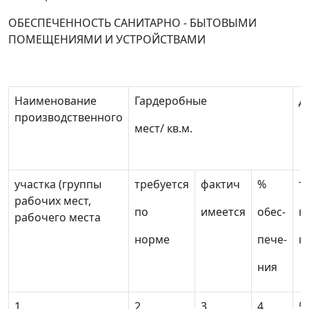
ОБЕСПЕЧЕННОСТЬ САНИТАРНО - БЫТОВЫМИ
ПОМЕЩЕНИЯМИ И УСТРОЙСТВАМИ
Наименование
Гардеробные
Д
производственного
мест/ кв.м.
участка (группы
требуется
фактич
%
т
рабочих мест,
по
имеется
о6ес-
п
рабочего места
норме
пече-
н
ния
1
2
3
4
5