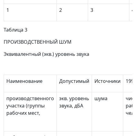
1
2
3
4
Т
аблица 3
ПРОИЗВОДСТВЕННЫЙ ШУМ
Эквивалентный (экв.) уровень звука
Наименование
Допустимый
Источники
199 
производственного
экв. уровень
шума
чис
участка (группы
звука, дБА
раб
рабочих мест,
чел