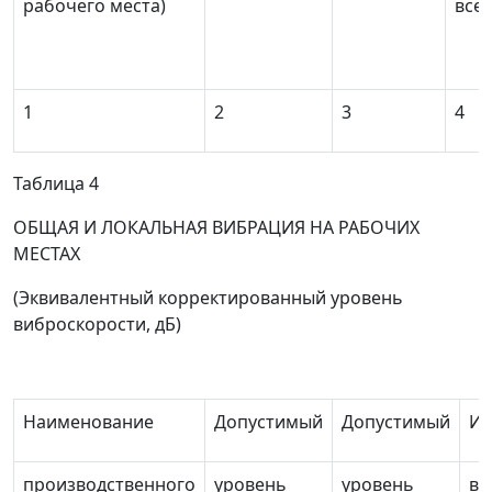
рабочего места)
все
1
2
3
4
Таблица 4
ОБЩАЯ И ЛОКАЛЬНАЯ ВИБРАЦИЯ НА РАБОЧИХ
МЕСТАХ
(Эквивалентный корректированный уровень
виброскорости, дБ)
Наименование
Допустимый
Допустимый
Ис
производственного
уровень
уровень
ви