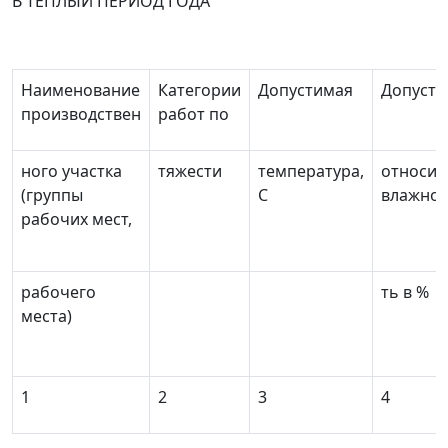
В ТЕПЛЫЙ ПЕРИОД ГОДА
Наименование
Категории
Допустимая
Допусти
производствен
работ по
ного участка
тяжести
температура,
относит
(группы
С
влажнос
рабочих мест,
рабочего
ть в %
места)
1
2
3
4