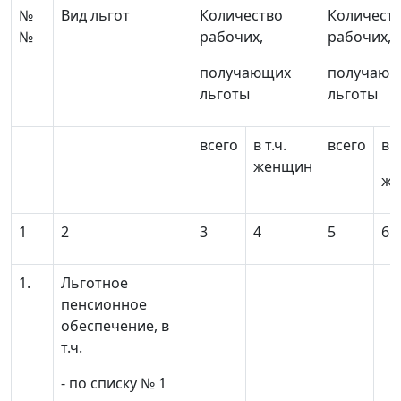
№
Вид льгот
Количество
Количест
№
рабочих,
рабочих,
получающих
получающ
льготы
льготы
всего
в т.ч.
всего
в т
женщин
же
1
2
3
4
5
6
1.
Льготное
пенсионное
обеспечение, в
т.ч.
- по списку № 1