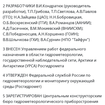
2 РАЗРАБОТЧИКИ В.И.Кондратюк (руководитель
разработки), Т.П.Грибова, Т.П.Светлова, А.В.Павлов
(ГГО); Н.А.Зайцева (ЦАО); Н.Н.Бобровицкая,
О.Б.Воскресенский (ГГИ); В.А.Романцов (ААНИИ);
А.Д.Пасечнюк, В.М.Мокиевский (ВНИИСХМ);
С.В.Победоносцев, А.Н.Коршенко (ГОИН);
В.В.Шлычкова (ГХИ); В.А.Сурнин (НПО "Тайфун")
3 ВНЕСЕН Управлением работ федерального
назначения в области гидрометеорологии,
государственной наблюдательной сети, Арктики и
Антарктики (УРСА) Росгидромета
4 УТВЕРЖДЕН Федеральной службой России по
гидрометеорологии и мониторингу окружающей
среды (Росгидромет)
5 ЗАРЕГИСТРИРОВАН Центральным конструкторским
бюро гидрометеорологического приборостроения