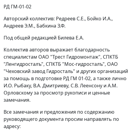
РД ГМ-01-02
Авторский коллектив: Редреев С.Е., Бойко И.А.,
Андреев Э.М., Бабкина З.Ф.
Под общей редакцией Билева Е.А.
Коллектив авторов выражает благодарность
специалистам ОАО "Трест Гидромонтаж", СПКТБ
"Ленгидросталъ", СПКТБ "Мос-гидросталъ", ОАО
"Чеховский завод Гидросталь" и других организаций
за помощь в подготовке РД ГМ 01-02, а также лично
И.О. Рыбаку, В.А. Дмитриеву, С.В. Леенсону и A.M.
Орловскому за просмотр рукописи и ценные
замечания.
Все замечания и предложения по содержанию
руководящего документа просим направлять по
адресу: