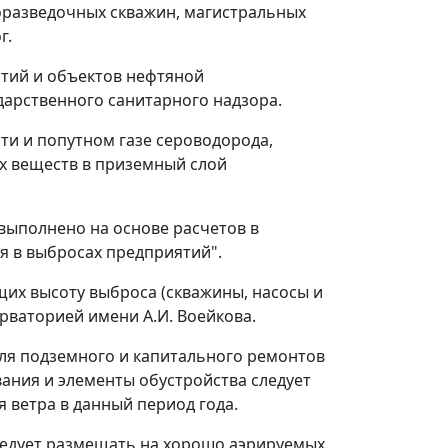
оразведочных скважин, магистральных
г.
ятий и объектов нефтяной
дарственного санитарного надзора.
ти и попутном газе сероводорода,
х веществ в приземный слой
выполнено на основе расчетов в
я в выбросах предприятий".
щих высоту выброса (скважины, насосы и
ерваторией имени А.И. Воейкова.
для подземного и капитального ремонтов
вания и элементы обустройства следует
 ветра в данный период года.
ледует размещать на хорошо аэрируемых