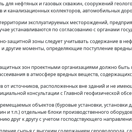
ь для нефтяных и газовых скважин, сооружений геолог
в и канализационных коллекторов, автомобильных доро
т территории эксплуатируемых месторождений, предпри
чае устанавливаются по согласованию с органами госу
рно-защитной зоны следует учитывать содержание в неф
 и другие моменты, определяющие поступление вредны
-защитных зон проектными организациями должно быть 
рассеивания в атмосфере вредных веществ, содержащихс
ств от источников, расположенных вне зданий и не имею
официальной консультации с Главной геофизической обс
перемещаемых объектов (буровые установки, установки 
ин и т.п.) отдельные блоки производственного оборудо
ию друг к другу с учетом господствующего направления
упление сырья с высоким содержанием сероводорода, с