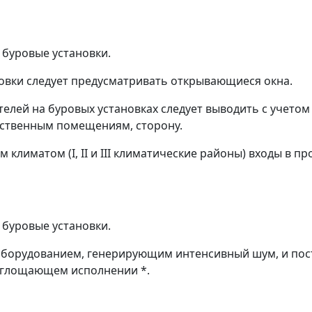
а буровые установки.
ановки следует предусматривать открывающиеся окна.
ателей на буровых установках следует выводить с учето
дственным помещениям, сторону.
ым климатом (I, II и III климатические районы) входы 
а буровые установки.
с оборудованием, генерирующим интенсивный шум, и п
оглощающем исполнении *.