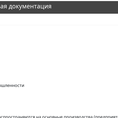
ая документация
ышленности
аспространяются на основные производства (предприят