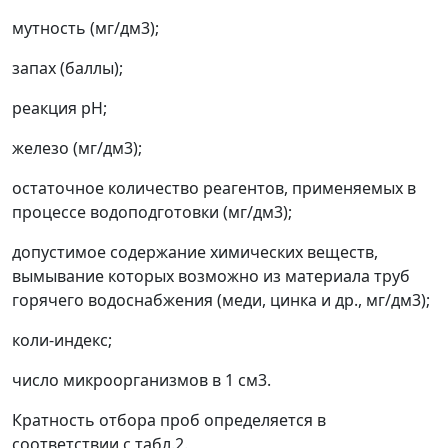
мутность (мг/дм
3
);
запах (баллы);
реакция рН;
железо (мг/дм
3
);
остаточное количество реагентов, применяемых в
процессе водоподготовки (мг/дм
3
);
допустимое содержание химических веществ,
вымывание которых возможно из материала труб
горячего водоснабжения (меди, цинка и др., мг/дм
3
);
коли-индекс;
число микроорганизмов в 1 см
3
.
Кратность отбора проб определяется в
соответствии с табл.2.