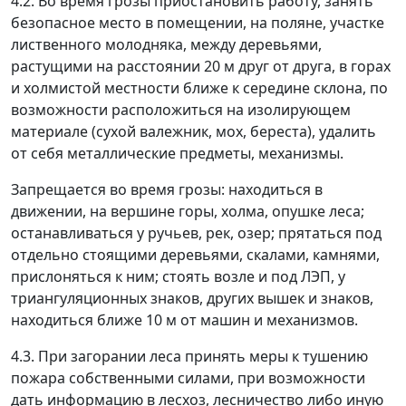
4.2. Во время грозы приостановить работу, занять
безопасное место в помещении, на поляне, участке
лиственного молодняка, между деревьями,
растущими на расстоянии 20 м друг от друга, в горах
и холмистой местности ближе к середине склона, по
возможности расположиться на изолирующем
материале (сухой валежник, мох, береста), удалить
от себя металлические предметы, механизмы.
Запрещается во время грозы: находиться в
движении, на вершине горы, холма, опушке леса;
останавливаться у ручьев, рек, озер; прятаться под
отдельно стоящими деревьями, скалами, камнями,
прислоняться к ним; стоять возле и под ЛЭП, у
триангуляционных знаков, других вышек и знаков,
находиться ближе 10 м от машин и механизмов.
4.3. При загорании леса принять меры к тушению
пожара собственными силами, при возможности
дать информацию в лесхоз, лесничество либо иную