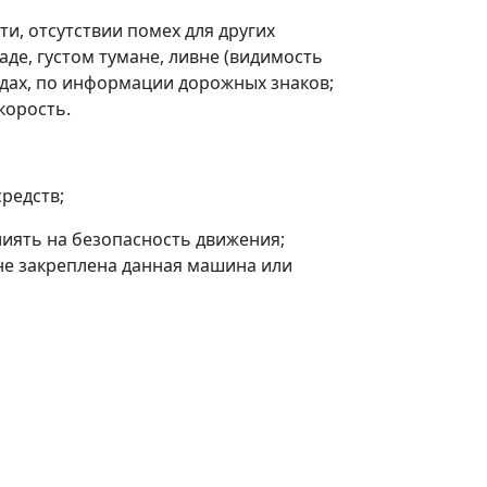
и, отсутствии помех для других
аде, густом тумане, ливне (видимость
ходах, по информации дорожных знаков;
корость.
редств;
лиять на безопасность движения;
не закреплена данная машина или