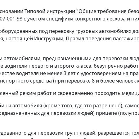
основании Типовой инструкции "Общие требования безо
07-001-98 с учетом специфики конкретного лесхоза и н
реоборудованных под перевозку грузовых автомобилях д
, настоящей Инструкции, Правил поведения пассажиров
ми автомобилями, предназначенными для перевозки люде
водители первого и второго класса, безупречно работа
стве водителя не менее 3 лет с удостоверением на пр
спортного средства (при перевозке 8 и более человек к
овленный режим работ и своевременно проходить медиц
бины автомобиля (кроме того, где это разрешено), само
предназначенных для перевозки людей) прицепе (полуп
орудованного для перевозки групп людей, разрешается т