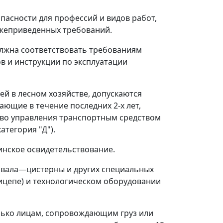
пасности для профессий и видов работ,
ижеприведенных требований.
олжна соответствовать требованиям
 и инструкции по эксплуатации
й в лесном хозяйстве, допускаются
ющие в течение последних 2-х лет,
аво управления транспортным средством
атегория "Д").
инское освидетельствование.
свала
—
цистерны и других специальных
рицепе) и технологическом оборудовании
олько лицам, сопровождающим груз или