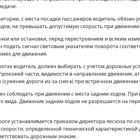
редаче.
рритории, с места посадки пассажиров водитель обязан 
дов, не превышать допустимую скорость при движении 
оянки или остановки, перед перестроением и всяким из
н подать сигнал световым указателем поворота соответ
омех для движения.
рогах водитель должен выбирать с учетом дорожных усло
проезжей части, видимости в направлении движения, а
 (сужение дороги из-за снега) при встречном движении
ен соблюдать при движении с места задним ходом. При
о вида. Движение задним ходом не разрешается на перек
роге устанавливается приказом директора лесхоза по со
скорости, определенной технической характеристикой 
ветствовать дорожным знакам.