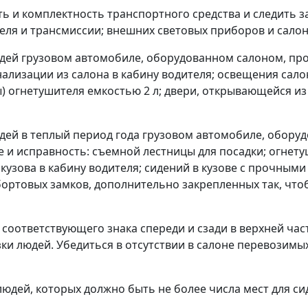
ь и комплектность транспортного средства и следить за
теля и трансмиссии; внешних световых приборов и салона
юдей грузовом автомобиле, оборудованном салоном, пр
нализации из салона в кабину водителя; освещения сал
) огнетушителя емкостью 2 л; двери, открывающейся из 
юдей в теплый период года грузовом автомобиле, обору
 и исправность: съемной лестницы для посадки; огнету
кузова в кабину водителя; сидений в кузове с прочным
; бортовых замков, дополнительно закрепленных так, ч
 соответствующего знака спереди и сзади в верхней час
ки людей. Убедиться в отсутствии в салоне перевозимы
юдей, которых должно быть не более числа мест для си