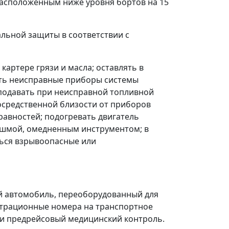
расположенным ниже уровня бортов на 15
альной защиты в соответствии с
картере грязи и масла; оставлять в
ать неисправные приборы системы
 подавать при неисправной топливной
осредственной близости от приборов
равностей; подогревать двигатель
ошмой, омедненным инструментом; в
ться взрывоопасные или
вой автомобиль, переоборудованный для
истрационные номера на транспортное
ти предрейсовый медицинский контроль.