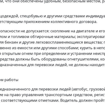
ии, что они обеспечены удобным, безопасным местом, 
ецодеждой, спецобувью и другими средствами индивиду
етствующим приложением коллективного договора.
пасности не допускается: скопление на двигателе и его 
аслом и топливом обтирочные материалы; эксплуатиров
еля бензин и другие легковоспламеняющиеся вещества;
венно из емкости или другими способами; курить в неп
я открытым огнем при определении и устранении неисп
редства должны быть оборудованы огнетушителями, к
едназначенных для перевозки людей, не должны находи
ом работы
предназначенного для перевозки людей (автобус, грузо
ение на право управления транспортным средством, рег
 с соответствующими отметками. Водитель должен прой