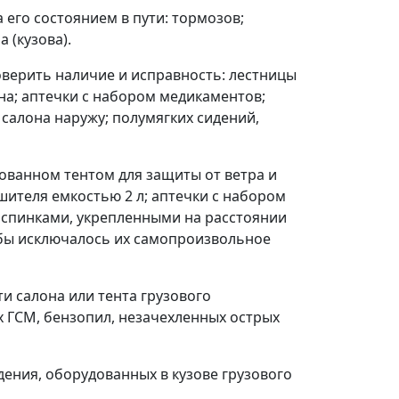
 его состоянием в пути: тормозов;
 (кузова).
оверить наличие и исправность: лестницы
она; аптечки с набором медикаментов;
салона наружу; полумягких сидений,
дованном тентом для защиты от ветра и
шителя емкостью 2 л; аптечки с набором
и спинками, укрепленными на расстоянии
тобы исключалось их самопроизвольное
ти салона или тента грузового
х ГСМ, бензопил, незачехленных острых
дения, оборудованных в кузове грузового