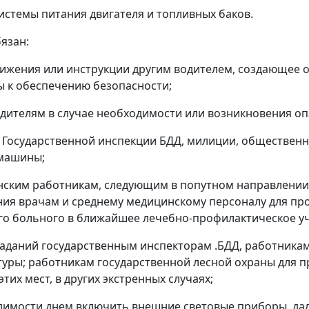
истемы питания двигателя и топливных баков.
бязан:
ижения или инструкции другим водителем, создающее 
 к обеспечению безопасности;
дителям в случае необходимости или возникновения оп
 Государственной инспекции БДД, милиции, общественн
омашины;
нским работникам, следующим в попутном направлении
ия врачам и среднему медицинскому персоналу для про
ого больного в ближайшее лечебно-профилактическое у
аданий государственным инспекторам .БДД, работник
уры; работникам государственной лесной охраны для п
тих мест, в других экстренных случаях;
димости днем включить внешние световые приборы, дал