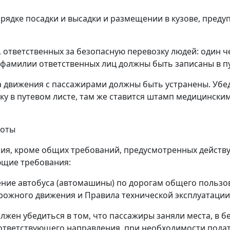
рядке посадки и высадки и размещении в кузове, преду
, ответственных за безопасную перевозку людей: один ч
; фамилии ответственных лиц должны быть записаны в пу
ла движения с пассажирами должны быть устранены. Уб
тку в путевом листе, там же ставится штамп медицинс
боты
ния, кроме общих требований, предусмотренных дейст
ющие требования:
ение автобуса (автомашины) по дорогам общего пользо
рожного движения и Правила технической эксплуатации
лжен убедиться в том, что пассажиры заняли места, в 
ответствующего направления, при необходимости подат