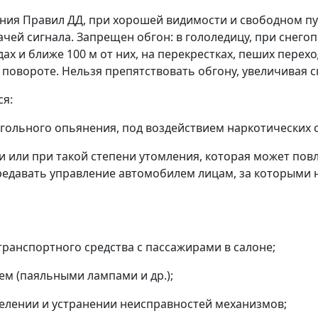
ния Правил ДД, при хорошей видимости и свободном пут
ачей сигнала. Запрещен обгон: в гололедицу, при снегоп
ах и ближе 100 м от них, на перекрестках, пеших пере
повороте. Нельзя препятствовать обгону, увеличивая с
ся:
гольного опьянения, под воздействием наркотических с
и или при такой степени утомления, которая может пов
редавать управление автомобилем лицам, за которыми 
ранспортного средства с пассажирами в салоне;
м (паяльными лампами и др.);
елении и устранении неисправностей механизмов;