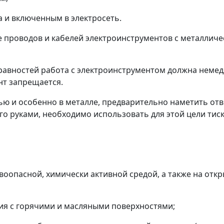
а и включенным в электросеть.
ие проводов и кабелей электроинструментов с металли
правностей работа с электроинструментом должна неме
т запрещается.
лью и особенно в металле, предварительно наметить от
го руками, необходимо использовать для этой цели тиск
оопасной, химически активной средой, а также на отк
ия с горячими и масляными поверхностями;