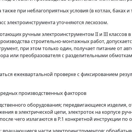
а также при неблагоприятных условия (в котлах, баках и т.
сс электроинструмента уточняются лесхозом.
отающих ручным электроинструментом II и III классов
производства строительно-монтажных работ, допускает
нструмент, при этом только один, получает питание от 
ора или преобразователя с разделительными обмотками
аться ежеквартальной проверке с фиксированием резул
 вредных производственных факторов
одственного оборудования; передвигающиеся изделия, о
ния в электрической цепи, электроток на корпусе руч
после чего излагаются в P.1 конкретной инструкции по о
ов: вращающиеся части электроинструментов; обрабаты