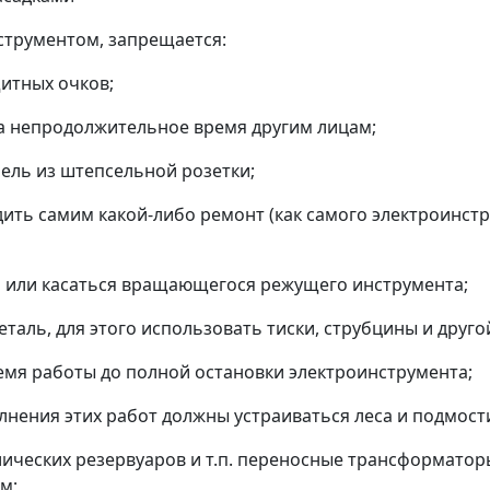
струментом, запрещается:
щитных очков;
на непродолжительное время другим лицам;
рель из штепсельной розетки;
ить самим какой-либо ремонт (как самого электроинстр
а или касаться вращающегося режущего инструмента;
аль, для этого использовать тиски, струбцины и друг
ремя работы до полной остановки электроинструмента;
лнения этих работ должны устраиваться леса и подмост
лических резервуаров и т.п. переносные трансформатор
м;