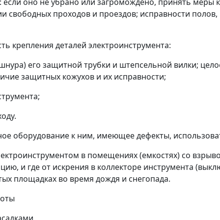
: если оно не убрано или загромождено, принять меры к
ии свободных проходов и проездов; исправности полов,
сть крепления деталей электроинструмента:
нура) его защитной трубки и штепсельной вилки; цело
ичие защитных кожухов и их исправности;
струмента;
оду.
ное оборудование к ним, имеющее дефекты, использова
электроинструментом в помещениях (емкостях) со взрыв
ию, и где от искрения в коллекторе инструмента (выкл
ытых площадках во время дождя и снегопада.
боты
асадками