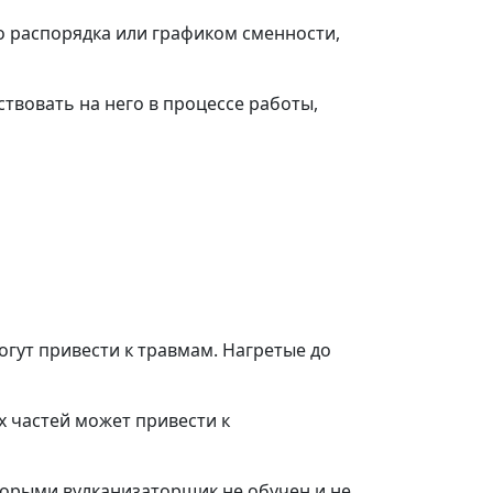
 распорядка или графиком сменности,
твовать на него в процессе работы,
огут привести к травмам. Нагретые до
х частей может привести к
орыми вулканизаторщик не обучен и не