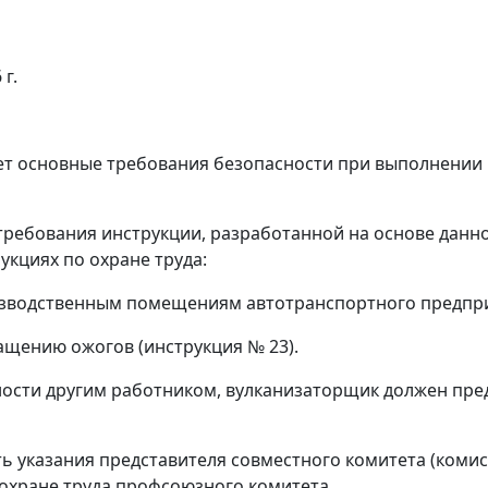
 г.
ует основные требования безопасности при выполнении
требования инструкции, разработанной на основе данно
укциях по охране труда:
зводственным помещениям автотранспортного предприя
щению ожогов (инструкция № 23).
ости другим работником, вулканизаторщик должен пред
 указания представителя совместного комитета (комисс
охране труда профсоюзного комитета.