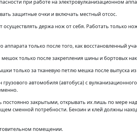
опасности при работе на электровулканизационном аппа
евать защитные очки и включать местный отсос.
лат осуществлять держа нож от себя. Работать только н
го аппарата только после того, как восстановленный уча
ый мешок только после закрепления шины и бортовых на
шки только за тканевую петлю мешка после выпуска из 
шин грузового автомобиля (автобуса) с вулканизационн
еменно.
ать постоянно закрытыми, открывать их лишь по мере на
ющем сменной потребности. Бензин и клей должны наход
аготовительном помещении.