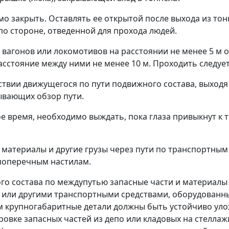
о закрыть. Оставлять ее открытой после выхода из тонн
о стороне, отведенной для прохода людей.
ы вагонов или локомотивов на расстоянии не менее 5 м
асстояние между ними не менее 10 м. Проходить следует
тствии движущегося по пути подвижного состава, выходя
рывающих обзор пути.
 время, необходимо выждать, пока глаза привыкнут к 
и, материалы и другие грузы через пути по транспортны
 поперечным настилам.
ного состава по междупутью запасные части и материа
ами или другими транспортными средствами, оборудованн
м крупногабаритные детали должны быть устойчиво уло
овке запасных частей из депо или кладовых на стеллаж