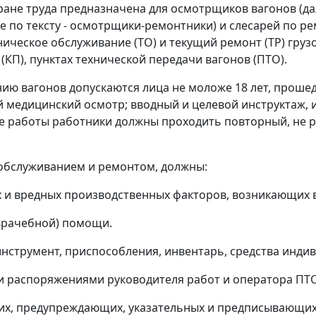
ране труда предназначена для осмотрщиков вагонов (дал
 по тексту - осмотрщики-ремонтники) и слесарей по ре
хническое обслуживание (ТО) и текущий ремонт (ТР) груз
(КП), пунктах технической передачи вагонов (ПТО).
анию вагонов допускаются лица не моложе 18 лет, про
й медицинский осмотр; вводный и целевой инструктаж, 
се работы работники должны проходить повторный, не р
м обслуживанием и ремонтом, должны:
ых и вредных производственных факторов, возникающих 
оврачебной) помощи.
инструмент, приспособления, инвентарь, средства инди
и и распоряжениями руководителя работ и оператора ПТ
х, предупреждающих, указательных и предписывающих з