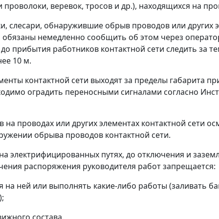
 проволоки, веревок, тросов и др.), находящихся на про
, слесари, обнаружившие обрыв проводов или других эл
 обязаны немедленно сообщить об этом через оператор
о прибытия работников контактной сети следить за те
ее 10 м.
менты контактной сети выходят за пределы габарита пр
ходимо оградить переносными сигналами согласно Инст
 на проводах или других элементах контактной сети о
аружении обрыва проводов контактной сети.
 на электрифицированных путях, до отключения и зазем
учения распоряжения руководителя работ запрещается:
я на ней или выполнять какие-либо работы (заливать б
;
ижного состава.