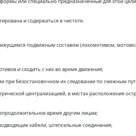
тформы или специально предназначенные для этой цели
ирована и содержаться в чистоте.
вижущимся подвижным составом (локомотивом, мотовозом
тивов и сходить с них во время движения;
ми при безостановочном их следовании по смежным пут
трической централизацией, в местах расположения ост
непродолжительное время другим лицам;
подводящие кабели, штепсельные соединения;