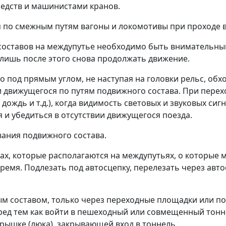
едств и машинистами кранов.
 по смежным путям вагоны и локомотивы при проходе в
составов на междупутье необходимо быть внимательным
 лишь после этого снова продолжать движение.
ко под прямым углом, не наступая на головки рельс, об
 движущегося по путям подвижного состава. При перехо
, дождь и т.д.), когда видимость световых и звуковых с
 и убедиться в отсутствии движущегося поезда.
вания подвижного состава.
твах, которые располагаются на междупутьях, о которые
ремя. Подлезать под автосцепку, перелезать через авт
ным составом, только через переходные площадки или 
ред тем как войти в пешеходный или совмещенный тонн
крышке (люка), закрывающей вход в тоннель.