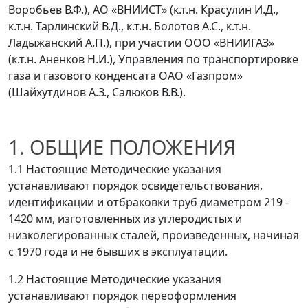
Воробьев В.Ф.), АО «ВНИИСТ» (к.т.н. Красулин И.Д.,
к.т.н. Тарлинский В.Д., к.т.н. Болотов А.С., к.т.н.
Ладыжанский А.П.), при участии ООО «ВНИИГАЗ»
(к.т.н. Аненков Н.И.), Управления по транспортировке
газа и газового конденсата ОАО «Газпром»
(Шайхутдинов А.З., Салюков В.В.).
1. ОБЩИЕ ПОЛОЖЕНИЯ
1.1 Настоящие Методические указания
устанавливают порядок освидетельствования,
идентификации и отбраковки труб диаметром 219 -
1420 мм, изготовленных из углеродистых и
низколегированных сталей, произведенных, начиная
с 1970 года и не бывших в эксплуатации.
1.2 Настоящие Методические указания
устанавливают порядок переоформления