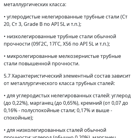
металлургических класса:
•
углеродистые нелегированные трубные стали (Ст
20, Ст 3, Grade B по API 5L и т.п.);
•
низколегированные трубные стали обычной
прочности (09Г2С, 17ГС, Х56 по API 5L и т.п.);
•
микролегированные мелкозернистые трубные
стали повышенной прочности.
5.7 Характеристический элементный состав зависит
от металлургического класса трубных сталей:
•
для углеродистых нелегированных сталей: углерод
(до 0,22%), марганец (до 0,65%), кремний (от 0,07 до
0,16% - полуспокойные стали; 0,17% и выше -
спокойные);
•
для низколегированных сталей обычной
прочности: углерод (обычно 0,20%), марганец