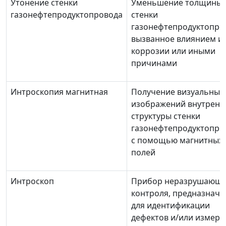
Утонение стенки
Уменьшение толщины
газонефтепродуктопровода
стенки
газонефтепродуктопро
вызванное влиянием из
коррозии или иными
причинами
Интроскопия магнитная
Получение визуальных
изображений внутренн
структуры стенки
газонефтепродуктопро
с помощью магнитных
полей
Интроскоп
Прибор неразрушающе
контроля, предназнач
для идентификации
дефектов и/или измере