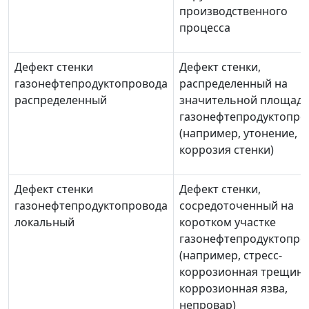
производственного
процесса
Дефект стенки
Дефект стенки,
газонефтепродуктопровода
распределенный на
распределенный
значительной площад
газонефтепродуктопро
(например, утонение,
коррозия стенки)
Дефект стенки
Дефект стенки,
газонефтепродуктопровода
сосредоточенный на
локальный
коротком участке
газонефтепродуктопро
(например, стресс-
коррозионная трещина
коррозионная язва,
непровар)