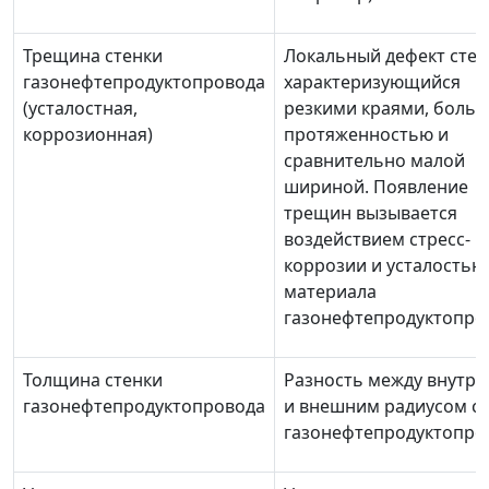
Трещина стенки
Локальный дефект стен
газонефтепродуктопровода
характеризующийся
(усталостная,
резкими краями, боль
коррозионная)
протяженностью и
сравнительно малой
шириной. Появление
трещин вызывается
воздействием стресс-
коррозии и усталостью
материала
газонефтепродуктопро
Толщина стенки
Разность между внутр
газонефтепродуктопровода
и внешним радиусом с
газонефтепродуктопро