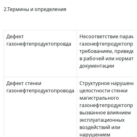
2.Термины и определения
Дефект
Несоответствие парам
газонефтепродуктопровда
газонефтепродуктопро
требованиям, приведе
в рабочей или нормат
документации
Дефект стенки
Структурное нарушени
газонефтепродуктопровода
целостности стенки
магистрального
газонефтепродуктопро
вызванное влиянием
эксплуатационных
воздействий или
нарушением