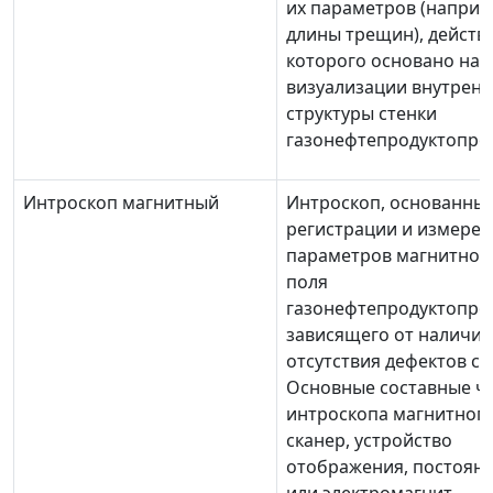
их параметров (наприм
длины трещин), действ
которого основано на
визуализации внутрен
структуры стенки
газонефтепродуктопро
Интроскоп магнитный
Интроскоп, основанны
регистрации и измере
параметров магнитног
поля
газонефтепродуктопро
зависящего от наличия
отсутствия дефектов ст
Основные составные ч
интроскопа магнитного
сканер, устройство
отображения, постоян