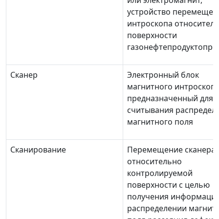
или электромагнит,
устройство перемещен
интроскопа относител
поверхности
газонефтепродуктопро
Сканер
Электронный блок
магнитного интроскопа
предназначенный для
считывания распредел
магнитного поля
Сканирование
Перемещение сканера
относительно
контролируемой
поверхности с целью
получения информации
распределении магнит