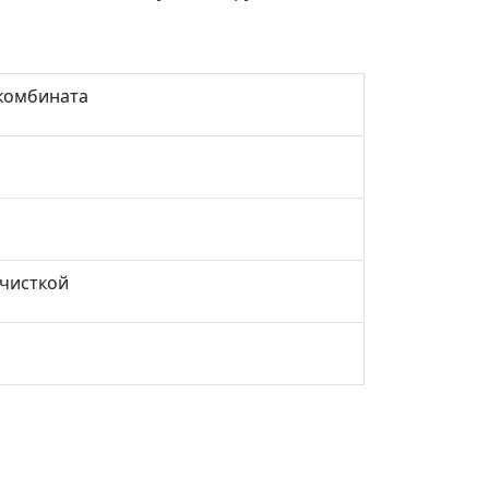
комбината
чисткой