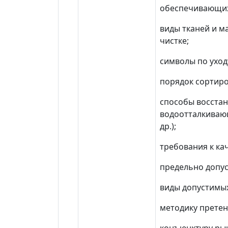
обеспечивающих 
виды тканей и м
чистке;
символы по уход
порядок сортиро
способы восстан
водоотталкиваю
др.);
требования к ка
предельно допу
виды допустимых
методику прете