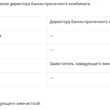
азом директора банно-прачечного комбината.
Директору банно-прачечного 
е
‑‑‑
‑‑‑
Заместитель заведующего хим
‑‑‑
дующего химчисткой: