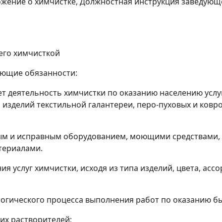
ожение о химчистке, Должностная инструкция заведующ
его химчисткой
ующие обязанности:
ет деятельность химчистки по оказанию населению услу
изделий текстильной галантереи, перо-пуховых и ковро
ым и исправным оборудованием, моющими средствами, 
териалами.
ия услуг химчистки, исходя из типа изделий, цвета, асс
огического процесса выполнения работ по оказанию бы
их растворителей;